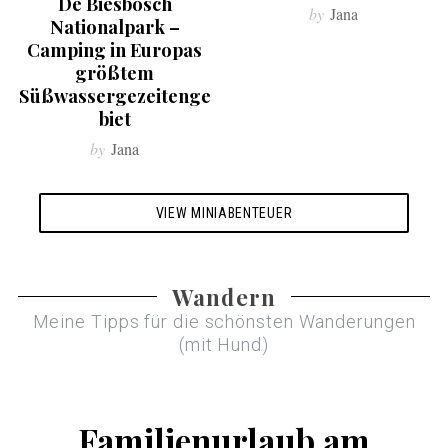
De Biesbosch
by
Jana
Nationalpark –
Camping in Europas
größtem
Süßwassergezeitenge
biet
by
Jana
VIEW MINIABENTEUER
Wandern
Meine Tipps für die schönsten Wanderungen
(mit Hund)
Familienurlaub am