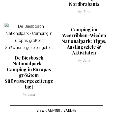
Nordbrabants
by
Jana
Camping im
Weerribben-Wieden
Nationalpark: Tipps,
Ausflugsziele &
Aktivitäten
De Biesbosch
by
Jana
Nationalpark –
Camping in Europas
größtem
Süßwassergezeitenge
biet
by
Jana
VIEW CAMPING / VANLIFE