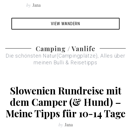
by
Jana
VIEW WANDERN
Camping / Vanlife
Die schönsten Natur(Campingplätze), Alles über
meinen Bulli & Reisetipps
Slowenien Rundreise mit
dem Camper (& Hund) –
Meine Tipps für 10-14 Tage
by
Jana