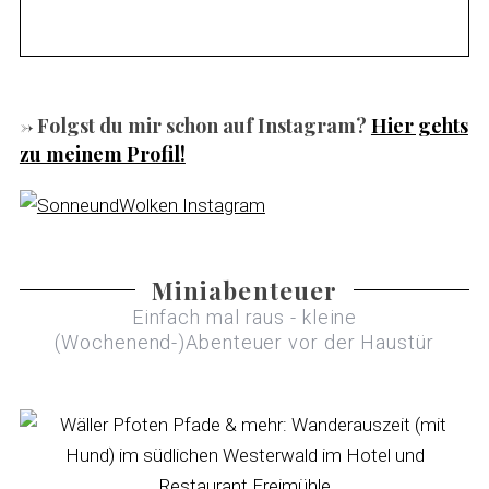
-> Folgst du mir schon auf Instagram?
Hier gehts
zu meinem Profil!
Miniabenteuer
S
Einfach mal raus - kleine
e
(Wochenend-)Abenteuer vor der Haustür
a
r
c
h
f
o