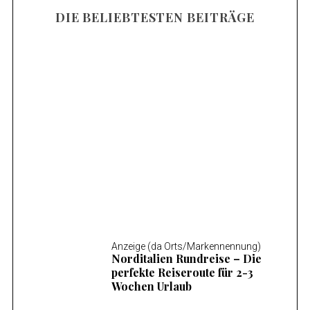
DIE BELIEBTESTEN BEITRÄGE
Anzeige (da Orts/Markennennung)
Mosel Wandern – Die 14 schönsten
Wanderungen an der Mosel
Anzeige (da Orts/Markennennung)
Norditalien Rundreise – Die
perfekte Reiseroute für 2-3
Wochen Urlaub