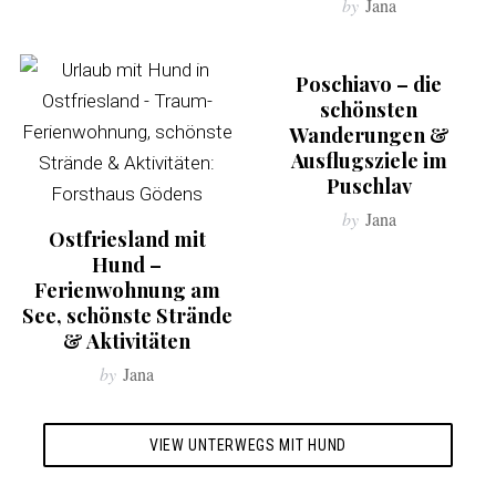
by
Jana
Poschiavo – die
schönsten
Wanderungen &
Ausflugsziele im
Puschlav
by
Jana
Ostfriesland mit
Hund –
Ferienwohnung am
See, schönste Strände
& Aktivitäten
by
Jana
VIEW UNTERWEGS MIT HUND