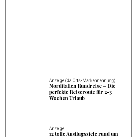
Anzeige (da Orts/Markennennung)
Mosel Wandern – Die 14 schönsten
Wanderungen an der Mosel
Anzeige (da Orts/Markennennung)
Norditalien Rundreise – Die
perfekte Reiseroute für 2-3
Wochen Urlaub
S
e
Anzeige
a
12 tolle Ausflugsziele rund um
r