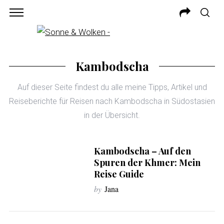
Kambodscha
Auf dieser Seite findest du alle meine Tipps, Artikel und
Reiseberichte für Reisen nach Kambodscha in Südostasien
in der Übersicht.
Kambodscha – Auf den
Spuren der Khmer: Mein
Reise Guide
by
Jana