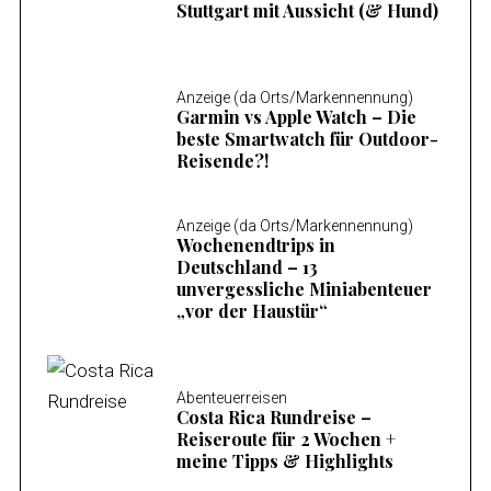
Stuttgart mit Aussicht (& Hund)
c
h
f
Anzeige (da Orts/Markennennung)
o
Garmin vs Apple Watch – Die
r
beste Smartwatch für Outdoor-
:
Reisende?!
Anzeige (da Orts/Markennennung)
Wochenendtrips in
Deutschland – 13
unvergessliche Miniabenteuer
„vor der Haustür“
Abenteuerreisen
Costa Rica Rundreise –
Reiseroute für 2 Wochen +
meine Tipps & Highlights