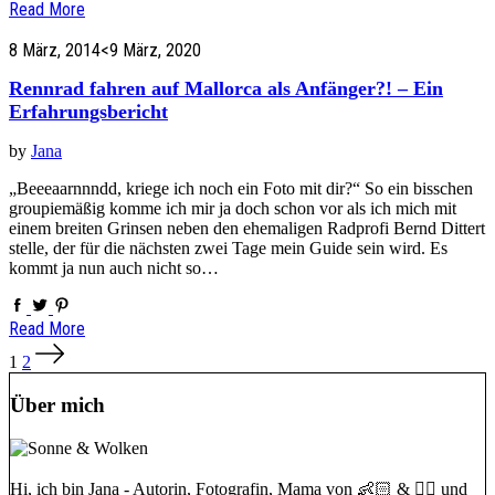
Read More
8 März, 2014
<9 März, 2020
Rennrad fahren auf Mallorca als Anfänger?! – Ein
Erfahrungsbericht
by
Jana
„Beeeaarnnndd, kriege ich noch ein Foto mit dir?“ So ein bisschen
groupiemäßig komme ich mir ja doch schon vor als ich mich mit
einem breiten Grinsen neben den ehemaligen Radprofi Bernd Dittert
stelle, der für die nächsten zwei Tage mein Guide sein wird. Es
kommt ja nun auch nicht so…
Read More
Beitragsnavigation
1
2
Über mich
Hi, ich bin Jana - Autorin, Fotografin, Mama von 👶🏻 & 🐕‍🦺 und