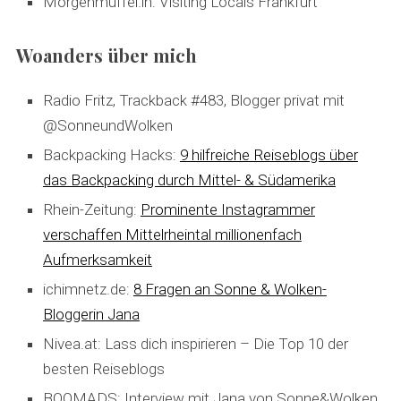
Morgenmuffel.in: Visiting Locals Frankfurt
Woanders über mich
Radio Fritz, Trackback #483, Blogger privat mit
@SonneundWolken
Backpacking Hacks:
9 hilfreiche Reiseblogs über
das Backpacking durch Mittel- & Südamerika
Rhein-Zeitung:
Prominente Instagrammer
verschaffen Mittelrheintal millionenfach
Aufmerksamkeit
ichimnetz.de:
8 Fragen an Sonne & Wolken-
Bloggerin Jana
Nivea.at: Lass dich inspirieren – Die Top 10 der
besten Reiseblogs
BOOMADS: Interview mit Jana von Sonne&Wolken