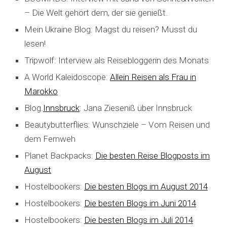
S
– Die Welt gehört dem, der sie genießt.
e
a
Mein Ukraine Blog: Magst du reisen? Musst du
r
lesen!
c
h
Tripwolf: Interview als Reisebloggerin des Monats
f
A World Kaleidoscope:
Allein Reisen als Frau in
o
Marokko
r
:
Blog.
Innsbruck
: Jana Zieseniß über Innsbruck
Beautybutterflies: Wunschziele – Vom Reisen und
dem Fernweh
Planet Backpacks:
Die besten Reise Blogposts im
August
Hostelbookers:
Die besten Blogs im August 2014
Hostelbookers:
Die besten Blogs im Juni 2014
Hostelbookers:
Die besten Blogs im Juli 2014