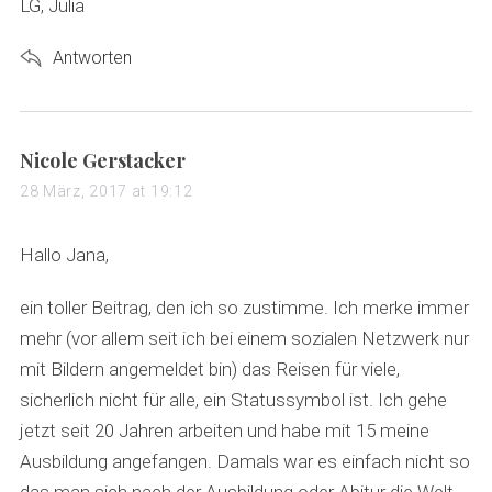
LG, Julia
Antworten
s
Nicole Gerstacker
a
28 März, 2017 at 19:12
y
s
Hallo Jana,
:
ein toller Beitrag, den ich so zustimme. Ich merke immer
mehr (vor allem seit ich bei einem sozialen Netzwerk nur
mit Bildern angemeldet bin) das Reisen für viele,
sicherlich nicht für alle, ein Statussymbol ist. Ich gehe
jetzt seit 20 Jahren arbeiten und habe mit 15 meine
Ausbildung angefangen. Damals war es einfach nicht so