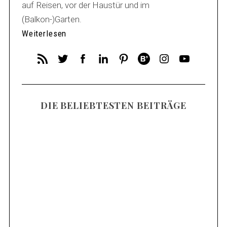
auf Reisen, vor der Haustür und im
(Balkon-)Garten.
Weiterlesen
DIE BELIEBTESTEN BEITRÄGE
Anzeige (da Orts/Markennennung)
Mosel Wandern – Die 14 schönsten
Wanderungen an der Mosel