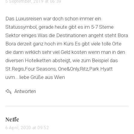
a
5 September, 2019 at 06:39
y
s
Das Luxusreisen war doch schon immer ein
:
Statussymbol, gerade heute gibt es im 5-7 Sterne
Sektor einiges.Was die Destinationen angeht steht Bora
Bora derzeit ganz hoch im Kurs.Es gibt viele tolle Orte
die dann wirklich sehr viel Geld kosten wenn man in den
diversen Hotelketten absteigt, wie zum Beispiel das
St.Regis,Four Seasons, One&Only,Ritz,Park Hyatt
uvm….liebe Grüße aus Wien
Antworten
s
Neffe
a
6 April, 2020 at 09:52