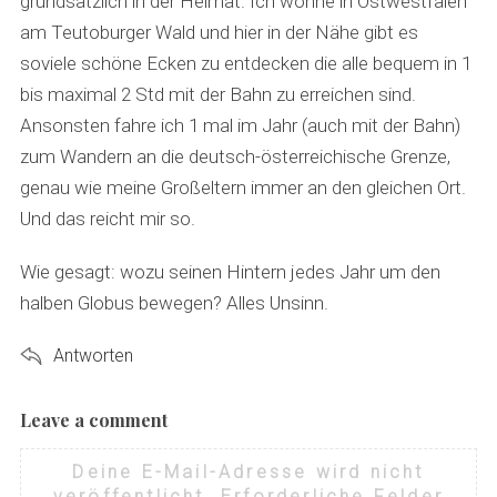
grundsätzlich in der Heimat. Ich wohne in Ostwestfalen
am Teutoburger Wald und hier in der Nähe gibt es
soviele schöne Ecken zu entdecken die alle bequem in 1
bis maximal 2 Std mit der Bahn zu erreichen sind.
Ansonsten fahre ich 1 mal im Jahr (auch mit der Bahn)
zum Wandern an die deutsch-österreichische Grenze,
genau wie meine Großeltern immer an den gleichen Ort.
Und das reicht mir so.
Wie gesagt: wozu seinen Hintern jedes Jahr um den
halben Globus bewegen? Alles Unsinn.
Antworten
Leave a comment
L
e
Deine E-Mail-Adresse wird nicht
a
veröffentlicht.
Erforderliche Felder