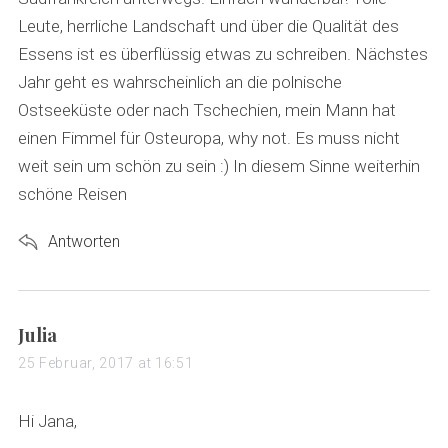
Leute, herrliche Landschaft und über die Qualität des
Essens ist es überflüssig etwas zu schreiben. Nächstes
Jahr geht es wahrscheinlich an die polnische
Ostseeküste oder nach Tschechien, mein Mann hat
einen Fimmel für Osteuropa, why not. Es muss nicht
weit sein um schön zu sein :) In diesem Sinne weiterhin
schöne Reisen
Antworten
s
Julia
a
25 Februar, 2017 at 16:51
y
s
Hi Jana,
: