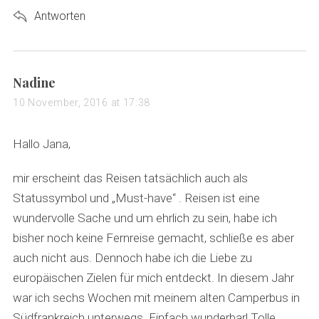
Antworten
s
Nadine
a
10 November, 2016 at 17:38
y
s
Hallo Jana,
:
mir erscheint das Reisen tatsächlich auch als
Statussymbol und „Must-have“ . Reisen ist eine
wundervolle Sache und um ehrlich zu sein, habe ich
bisher noch keine Fernreise gemacht, schließe es aber
auch nicht aus. Dennoch habe ich die Liebe zu
europäischen Zielen für mich entdeckt. In diesem Jahr
war ich sechs Wochen mit meinem alten Camperbus in
Südfrankreich unterwegs. Einfach wunderbar! Tolle