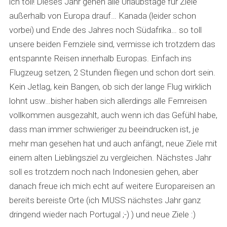
ich toll! Dieses Jahr gehen alle Urlaubstage für Ziele
außerhalb von Europa drauf… Kanada (leider schon
vorbei) und Ende des Jahres noch Südafrika… so toll
unsere beiden Fernziele sind, vermisse ich trotzdem das
entspannte Reisen innerhalb Europas. Einfach ins
Flugzeug setzen, 2 Stunden fliegen und schon dort sein.
Kein Jetlag, kein Bangen, ob sich der lange Flug wirklich
lohnt usw…bisher haben sich allerdings alle Fernreisen
vollkommen ausgezahlt, auch wenn ich das Gefühl habe,
dass man immer schwieriger zu beeindrucken ist, je
mehr man gesehen hat und auch anfängt, neue Ziele mit
einem alten Lieblingsziel zu vergleichen. Nächstes Jahr
soll es trotzdem noch nach Indonesien gehen, aber
danach freue ich mich echt auf weitere Europareisen an
bereits bereiste Orte (ich MUSS nächstes Jahr ganz
dringend wieder nach Portugal ;-) ) und neue Ziele :)