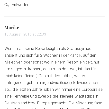
Antworten
s
Marike
a
15 August, 2016 at 22:33
y
s
Wenn man seine Reise lediglich als Statussymbol
S
:
ansieht und sich für 2 Wochen in der Karibik, auf den
e
a
Malediven oder sonst wo in einem Resort einigelt, nur
r
um sagen zu können, dass man dort war, ist das für
c
mich keine Reise :) Das mit dem höher, weiter,
h
aufregender geht mir irgendwie (leider) teilweise auch
f
o
so… die letzten Jahre haben wir immer eine Europareise,
r
eine Fernreise und zwei bis drei kleinere Städtetrips in
:
Deutschland bzw. Europa gemacht. Die Mischung fand