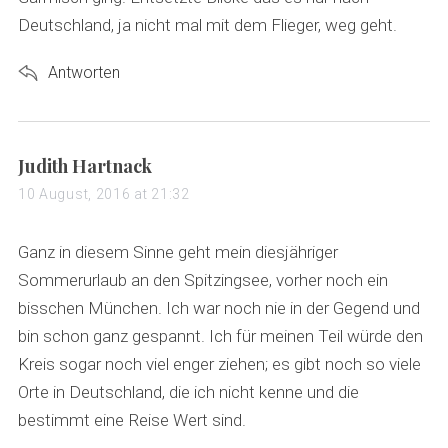
Deutschland, ja nicht mal mit dem Flieger, weg geht.
Antworten
s
Judith Hartnack
a
10 August, 2016 at 21:32
y
s
Ganz in diesem Sinne geht mein diesjähriger
:
Sommerurlaub an den Spitzingsee, vorher noch ein
bisschen München. Ich war noch nie in der Gegend und
bin schon ganz gespannt. Ich für meinen Teil würde den
Kreis sogar noch viel enger ziehen; es gibt noch so viele
Orte in Deutschland, die ich nicht kenne und die
bestimmt eine Reise Wert sind.