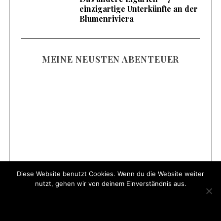
einzigartige Unterkünfte an der
Blumenriviera
MEINE NEUSTEN ABENTEUER
Familienurlaub am Mieminger Plateau –
Meine Tipps & Ausflugsziele
Diese Website benutzt Cookies. Wenn du die Website weiter
nutzt, gehen wir von deinem Einverständnis aus.
OK