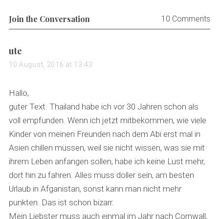
Join the Conversation
10 Comments
s
ute
a
10 August, 2016 at 13:43
y
s
Hallo,
:
guter Text. Thailand habe ich vor 30 Jahren schon als
voll empfunden. Wenn ich jetzt mitbekommen, wie viele
Kinder von meinen Freunden nach dem Abi erst mal in
Asien chillen müssen, weil sie nicht wissen, was sie mit
ihrem Leben anfangen sollen, habe ich keine Lust mehr,
dort hin zu fahren. Alles muss doller sein, am besten
Urlaub in Afganistan, sonst kann man nicht mehr
punkten. Das ist schon bizarr.
Mein Liebster muss auch einmal im Jahr nach Cornwall,