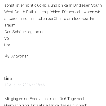
sonst ist er nicht glücklich, und ich kann Dir diesen South
West Coath Path nur empfehlen. Dieses Jahr waren wir
außerdem noch in Italien bei Christo am Iseosee. Ein
Traum!
Das Schöne liegt so nah!
VG
Ute
Antworten
s
tina
a
10 August, 2016 at 18:46
y
s
Mir ging es so Ende Juni als es für 6 Tage nach
:
Garmisch ging. Entsetzte Blicke das es nur nach