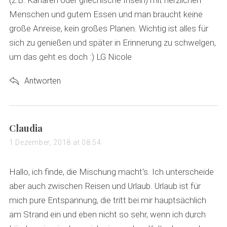
(z.B. Kanaren oder griechische Inseln) mit herzlichen
Menschen und gutem Essen und man braucht keine
große Anreise, kein großes Planen. Wichtig ist alles für
sich zu genießen und später in Erinnerung zu schwelgen,
um das geht es doch :) LG Nicole
Antworten
s
Claudia
a
1 Dezember, 2018 at 08:54
y
s
Hallo, ich finde, die Mischung macht‘s. Ich unterscheide
:
aber auch zwischen Reisen und Urlaub. Urlaub ist für
mich pure Entspannung, die tritt bei mir hauptsächlich
am Strand ein und eben nicht so sehr, wenn ich durch