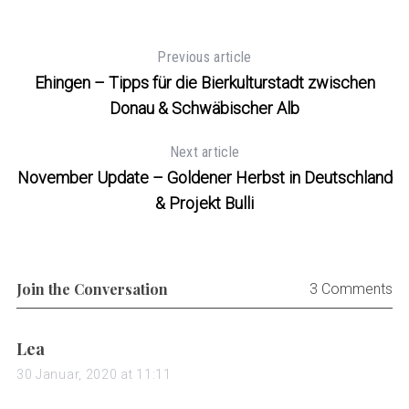
Previous article
Ehingen – Tipps für die Bierkulturstadt zwischen
Donau & Schwäbischer Alb
Next article
November Update – Goldener Herbst in Deutschland
& Projekt Bulli
Join the Conversation
3 Comments
s
Lea
a
30 Januar, 2020 at 11:11
y