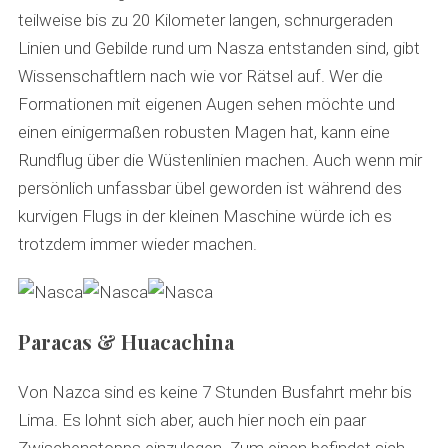
teilweise bis zu 20 Kilometer langen, schnurgeraden
Linien und Gebilde rund um Nasza entstanden sind, gibt
Wissenschaftlern nach wie vor Rätsel auf. Wer die
Formationen mit eigenen Augen sehen möchte und
einen einigermaßen robusten Magen hat, kann eine
Rundflug über die Wüstenlinien machen. Auch wenn mir
persönlich unfassbar übel geworden ist während des
S
kurvigen Flugs in der kleinen Maschine würde ich es
e
trotzdem immer wieder machen.
a
r
c
h
Paracas & Huacachina
f
o
r
Von Nazca sind es keine 7 Stunden Busfahrt mehr bis
:
Lima. Es lohnt sich aber, auch hier noch ein paar