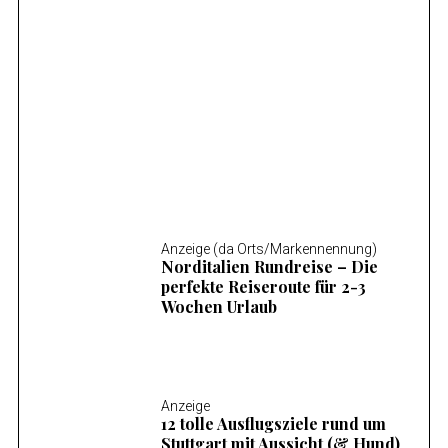
Anzeige (da Orts/Markennennung)
Mosel Wandern – Die 14 schönsten
Wanderungen an der Mosel
Anzeige (da Orts/Markennennung)
Norditalien Rundreise – Die
perfekte Reiseroute für 2-3
Wochen Urlaub
Anzeige
12 tolle Ausflugsziele rund um
Stuttgart mit Aussicht (& Hund)