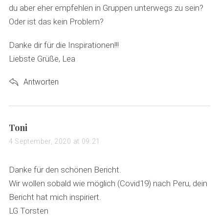
du aber eher empfehlen in Gruppen unterwegs zu sein?
Oder ist das kein Problem?
Danke dir für die Inspirationen!!!
Liebste Grüße, Lea
Antworten
s
Toni
a
4 September, 2020 at 09:21
y
s
Danke für den schönen Bericht.
:
Wir wollen sobald wie möglich (Covid19) nach Peru, dein
Bericht hat mich inspiriert.
LG Torsten