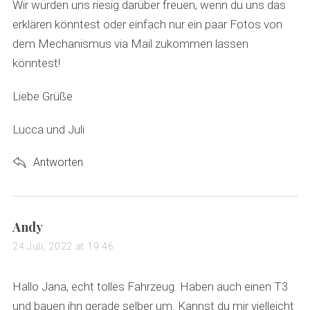
Wir würden uns riesig darüber freuen, wenn du uns das
erklären könntest oder einfach nur ein paar Fotos von
dem Mechanismus via Mail zukommen lassen
könntest!
Liebe Grüße
Lucca und Juli
Antworten
s
Andy
a
24 Juli, 2022 at 19:46
y
s
Hallo Jana, echt tolles Fahrzeug. Haben auch einen T3
:
und bauen ihn gerade selber um. Kannst du mir vielleicht