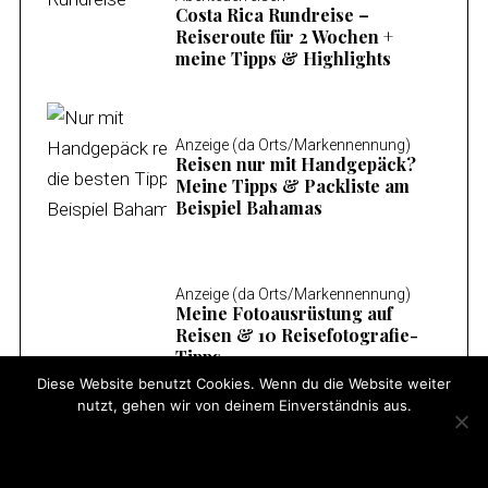
Costa Rica Rundreise –
Reiseroute für 2 Wochen +
meine Tipps & Highlights
Anzeige (da Orts/Markennennung)
Reisen nur mit Handgepäck?
Meine Tipps & Packliste am
Beispiel Bahamas
Anzeige (da Orts/Markennennung)
Meine Fotoausrüstung auf
Reisen & 10 Reisefotografie-
Tipps
Diese Website benutzt Cookies. Wenn du die Website weiter
nutzt, gehen wir von deinem Einverständnis aus.
Anzeige (da Orts/Markennennung)
OK
Zakynthos Urlaub – Die besten
Tipps, Ausflugsziele &