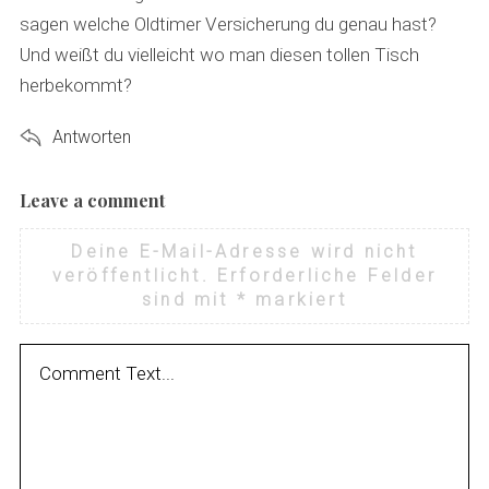
sagen welche Oldtimer Versicherung du genau hast?
Und weißt du vielleicht wo man diesen tollen Tisch
herbekommt?
Antworten
Leave a comment
L
e
Deine E-Mail-Adresse wird nicht
a
veröffentlicht.
Erforderliche Felder
v
sind mit
*
markiert
e
a
c
o
m
m