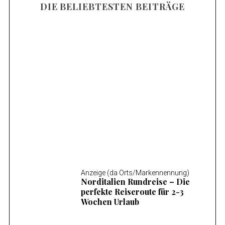
DIE BELIEBTESTEN BEITRÄGE
Anzeige (da Orts/Markennennung)
Mosel Wandern – Die 14 schönsten
Wanderungen an der Mosel
Anzeige (da Orts/Markennennung)
Norditalien Rundreise – Die
perfekte Reiseroute für 2-3
Wochen Urlaub