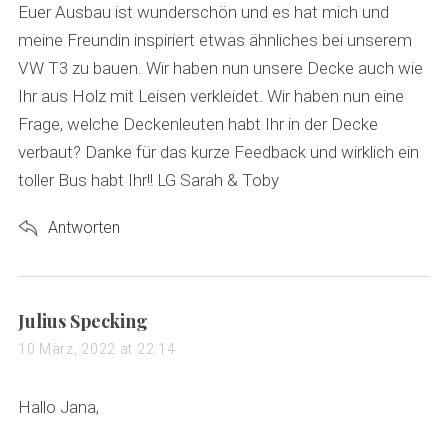
s
Euer Ausbau ist wunderschön und es hat mich und
:
meine Freundin inspiriert etwas ähnliches bei unserem
VW T3 zu bauen. Wir haben nun unsere Decke auch wie
Ihr aus Holz mit Leisen verkleidet. Wir haben nun eine
Frage, welche Deckenleuten habt Ihr in der Decke
verbaut? Danke für das kurze Feedback und wirklich ein
toller Bus habt Ihr!! LG Sarah & Toby
Antworten
s
Julius Specking
a
10 März, 2022 at 22:14
y
s
Hallo Jana,
: