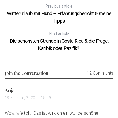
Previous article
Winterurlaub mit Hund – Erfahrungsbericht & meine
Tipps
Next article
Die schönsten Strände in Costa Rica & die Frage:
Karibik oder Pazifik?!
Join the Conversation
12 Comments
s
Anja
a
19 Februar, 2020 at 15:09
y
s
Wow, wie toll!!! Das ist wirklich ein wunderschöner