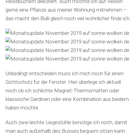
Reisebüchern dekoriert. Auch möchte ich auf Reisen
gerne eine Pflanze aus meiner Wohnung mitnehmen –
das macht den Bulli gleich noch viel wohnlicher finde ich.
S
e
Unbedingt entscheiden muss ich mich noch für einen
a
Sichtschutz für die Fenster. Hier überlege ich aktuell
r
noch ob ich schlichte Magnet-Thermomatten oder
c
h
klassische Gardinen oder eine Kombination aus beidem
f
haben möchte.
o
r
Auch zwei leichte Liegestühle benötige ich noch, damit
:
man auch außerhalb des Busses bequem sitzen kann.