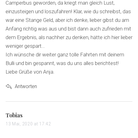
:
Camperbus geworden, da kriegt man gleich Lust,
einzusteigen und loszufahren! Klar, wie du schreibst, das
war eine Stange Geld, aber ich denke, lieber gibst du am
Anfang richtig was aus und bist dann auch zufrieden mit
dem Ergebnis, als nachher zu denken, hätte ich hier lieber
weniger gespart…
Ich wünsche dir weiter ganz tolle Fahrten mit deinem
Bulli und bin gespannt, was du uns alles berichtest!
Liebe Grüße von Anja.
Antworten
s
Tobias
a
13 Mai, 2020 at 17:42
y