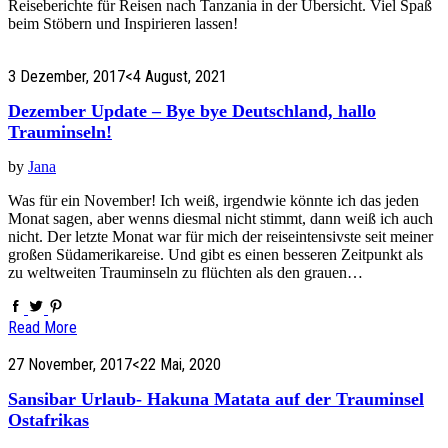
Reiseberichte für Reisen nach Tanzania in der Übersicht. Viel Spaß
beim Stöbern und Inspirieren lassen!
3 Dezember, 2017
<4 August, 2021
Dezember Update – Bye bye Deutschland, hallo
Trauminseln!
by
Jana
Was für ein November! Ich weiß, irgendwie könnte ich das jeden
Monat sagen, aber wenns diesmal nicht stimmt, dann weiß ich auch
nicht. Der letzte Monat war für mich der reiseintensivste seit meiner
großen Südamerikareise. Und gibt es einen besseren Zeitpunkt als
zu weltweiten Trauminseln zu flüchten als den grauen…
Read More
27 November, 2017
<22 Mai, 2020
Sansibar Urlaub- Hakuna Matata auf der Trauminsel
Ostafrikas