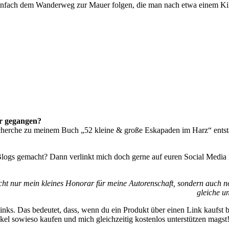
einfach dem Wanderweg zur Mauer folgen, die man nach etwa einem Kil
ur gegangen?
echerche zu meinem Buch „52 kleine & große Eskapaden im Harz“ entsta
Blogs gemacht? Dann verlinkt mich doch gerne auf euren Social Media
cht nur mein kleines Honorar für meine Autorenschaft, sondern auch no
gleiche u
ks. Das bedeutet, dass, wenn du ein Produkt über einen Link kaufst bzw
kel sowieso kaufen und mich gleichzeitig kostenlos unterstützen magst