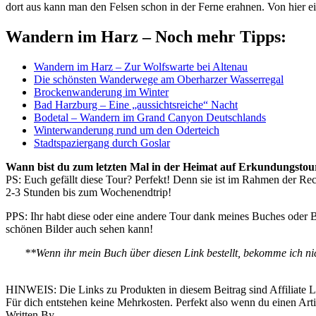
dort aus kann man den Felsen schon in der Ferne erahnen. Von hier 
Wandern im Harz – Noch mehr Tipps:
Wandern im Harz – Zur Wolfswarte bei Altenau
Die schönsten Wanderwege am Oberharzer Wasserregal
Brockenwanderung im Winter
Bad Harzburg – Eine „aussichtsreiche“ Nacht
Bodetal – Wandern im Grand Canyon Deutschlands
Winterwanderung rund um den Oderteich
Stadtspaziergang durch Goslar
Wann bist du zum letzten Mal in der Heimat auf Erkundungsto
PS: Euch gefällt diese Tour? Perfekt! Denn sie ist im Rahmen der R
2-3 Stunden bis zum Wochenendtrip!
PPS: Ihr habt diese oder eine andere Tour dank meines Buches oder 
schönen Bilder auch sehen kann!
**Wenn ihr mein Buch über diesen Link bestellt, bekomme ich ni
HINWEIS: Die Links zu Produkten in diesem Beitrag sind Affiliate Lin
Für dich entstehen keine Mehrkosten. Perfekt also wenn du einen Arti
Written By