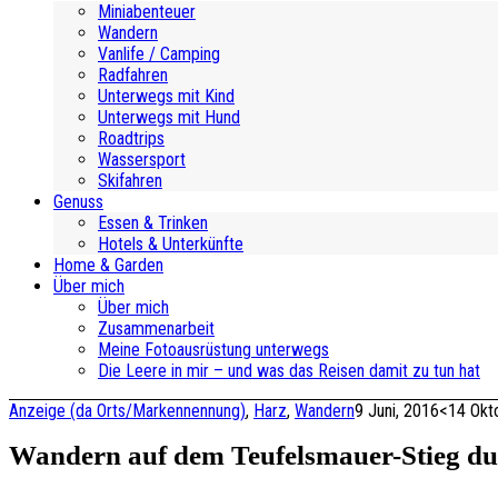
Miniabenteuer
Wandern
Vanlife / Camping
Radfahren
Unterwegs mit Kind
Unterwegs mit Hund
Roadtrips
Wassersport
Skifahren
Genuss
Essen & Trinken
Hotels & Unterkünfte
Home & Garden
Über mich
Über mich
Zusammenarbeit
Meine Fotoausrüstung unterwegs
Die Leere in mir – und was das Reisen damit zu tun hat
Anzeige (da Orts/Markennennung)
,
Harz
,
Wandern
9 Juni, 2016
<14 Okt
Wandern auf dem Teufelsmauer-Stieg du