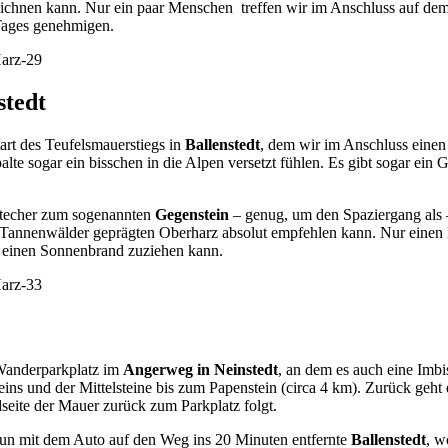
chnen kann. Nur ein paar Menschen treffen wir im Anschluss auf dem
 Tages genehmigen.
stedt
art des Teufelsmauerstiegs in
Ballenstedt
, dem wir im Anschluss einen
te sogar ein bisschen in die Alpen versetzt fühlen. Es gibt sogar ein G
stecher zum sogenannten
Gegenstein
– genug, um den Spaziergang als 
e Tannenwälder geprägten Oberharz absolut empfehlen kann. Nur einen
ll einen Sonnenbrand zuziehen kann.
 Wanderparkplatz im
Angerweg in Neinstedt
, an dem es auch eine Imbi
eins und der Mittelsteine bis zum Papenstein (circa 4 km). Zurück geh
seite der Mauer zurück zum Parkplatz folgt.
un mit dem Auto auf den Weg ins 20 Minuten entfernte
Ballenstedt
, w