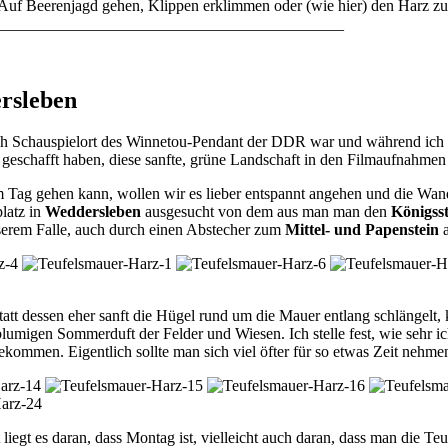
Auf Beerenjagd gehen, Klippen erklimmen oder (wie hier) den Harz zu
____________________________________________
rsleben
hlich Schauspielort des Winnetou-Pendant der DDR war und während ich
ß geschafft haben, diese sanfte, grüne Landschaft in den Filmaufnahme
Tag gehen kann, wollen wir es lieber entspannt angehen und die Wand
latz in
Weddersleben
ausgesucht von dem aus man man den
Königsst
serem Falle, auch durch einen Abstecher zum
Mittel- und Papenstein
a
t dessen eher sanft die Hügel rund um die Mauer entlang schlängelt,
migen Sommerduft der Felder und Wiesen. Ich stelle fest, wie sehr ic
ekommen. Eigentlich sollte man sich viel öfter für so etwas Zeit nehme
iegt es daran, dass Montag ist, vielleicht auch daran, dass man die T