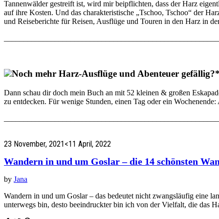
Tannenwälder gestreift ist, wird mir beipflichten, dass der Harz eig
auf ihre Kosten. Und das charakteristische „Tschoo, Tschoo“ der Harz
und Reiseberichte für Reisen, Ausflüge und Touren in den Harz in der
_______________________________________________________
Noch mehr Harz-Ausflüge und Abenteuer gefällig?
Dann schau dir doch mein Buch an mit 52 kleinen & großen Eskapade
zu entdecken. Für wenige Stunden, einen Tag oder ein Wochenende: 
_______________________________________________________
23 November, 2021
<11 April, 2022
Wandern in und um Goslar – die 14 schönsten W
by
Jana
Wandern in und um Goslar – das bedeutet nicht zwangsläufig eine la
unterwegs bin, desto beeindruckter bin ich von der Vielfalt, die das 