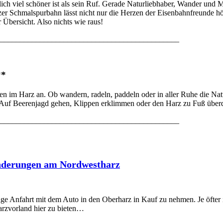
entlich viel schöner ist als sein Ruf. Gerade Naturliebhaber, Wander 
er Schmalspurbahn lässt nicht nur die Herzen der Eisenbahnfreunde höhe
 Übersicht. Also nichts wie raus!
_____________________________________________
**
n im Harz an. Ob wandern, radeln, paddeln oder in aller Ruhe die Na
Auf Beerenjagd gehen, Klippen erklimmen oder den Harz zu Fuß überq
_____________________________________________
anderungen am Nordwestharz
nge Anfahrt mit dem Auto in den Oberharz in Kauf zu nehmen. Je öfte
Harzvorland hier zu bieten…