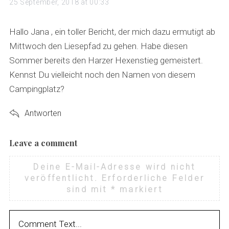
a
25 September, 2018 at 00:33
y
s
Hallo Jana , ein toller Bericht, der mich dazu ermutigt ab
:
Mittwoch den Liesepfad zu gehen. Habe diesen
Sommer bereits den Harzer Hexenstieg gemeistert.
Kennst Du vielleicht noch den Namen von diesem
Campingplatz?
Antworten
Leave a comment
L
e
Deine E-Mail-Adresse wird nicht
a
veröffentlicht.
Erforderliche Felder
v
sind mit
*
markiert
e
a