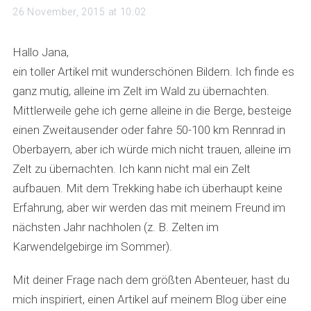
a
26 November, 2015 at 10:02
y
s
Hallo Jana,
:
ein toller Artikel mit wunderschönen Bildern. Ich finde es
ganz mutig, alleine im Zelt im Wald zu übernachten.
Mittlerweile gehe ich gerne alleine in die Berge, besteige
einen Zweitausender oder fahre 50-100 km Rennrad in
Oberbayern, aber ich würde mich nicht trauen, alleine im
Zelt zu übernachten. Ich kann nicht mal ein Zelt
aufbauen. Mit dem Trekking habe ich überhaupt keine
Erfahrung, aber wir werden das mit meinem Freund im
nächsten Jahr nachholen (z. B. Zelten im
Karwendelgebirge im Sommer).
Mit deiner Frage nach dem größten Abenteuer, hast du
mich inspiriert, einen Artikel auf meinem Blog über eine