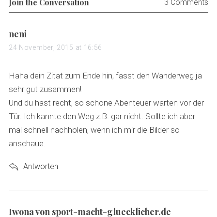
Join the Conversation
3 Comments
s
neni
a
24 November, 2015 at 16:56
y
s
Haha dein Zitat zum Ende hin, fasst den Wanderweg ja
:
sehr gut zusammen!
Und du hast recht, so schöne Abenteuer warten vor der
Tür. Ich kannte den Weg z.B. gar nicht. Sollte ich aber
mal schnell nachholen, wenn ich mir die Bilder so
anschaue.
Antworten
s
Iwona von sport-macht-gluecklicher.de