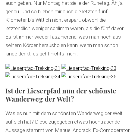
auch geben. Nur Montag hat sie leider Ruhetag. Äh ja,
genau. Und so blieben mir auch die letzten fünf
Kilometer bis Wittich nicht erspart, obwohl die
letztendlich weniger schlimm waren, als die fünf davor.
Es ist immer wieder faszinierend, was man noch aus
seinem Körper herausholen kann, wenn man schon
lange denkt, es geht nichts mehr.
S
e
a
r
Ist der Lieserpfad nun der schönste
c
h
Wanderweg der Welt?
f
o
Was es nun mit dem schönsten Wanderweg der Welt
r
auf sich hat? Diese zugegeben etwas hochtrabende
:
Aussage stammt von Manuel Andrack, Ex-Comoderator