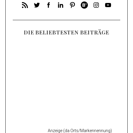
DIE BELIEBTESTEN BEITRÄGE
Anzeige (da Orts/Markennennung)
Mosel Wandern – Die 14 schönsten
Wanderungen an der Mosel
Anzeige (da Orts/Markennennung)