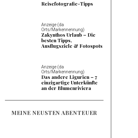
Reisefotografie-Tipps
Anzeige (da
Orts/Markennennung)
Zakynthos Urlaub – Die
besten Tipps,
Ausflugsziele & Fotospots
Anzeige (da
Orts/Markennennung)
Das andere Ligurien – 7
einzigartige Unterkünfte
an der Blumenriviera
MEINE NEUSTEN ABENTEUER