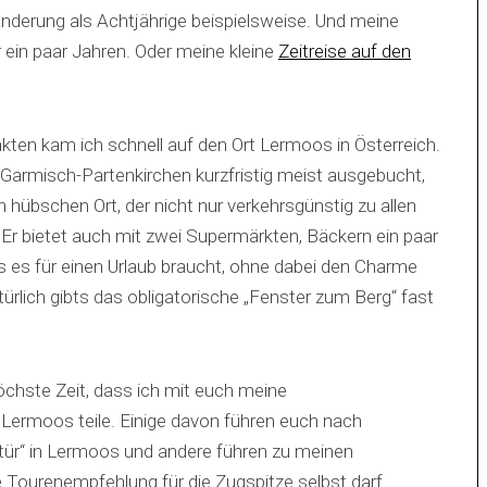
nderung als Achtjährige beispielsweise. Und meine
 ein paar Jahren. Oder meine kleine
Zeitreise auf den
en kam ich schnell auf den Ort Lermoos in Österreich.
Garmisch-Partenkirchen kurzfristig meist ausgebucht,
en hübschen Ort, der nicht nur verkehrsgünstig zu allen
. Er bietet auch mit zwei Supermärkten, Bäckern ein paar
s es für einen Urlaub braucht, ohne dabei den Charme
türlich gibts das obligatorische „Fenster zum Berg“ fast
öchste Zeit, dass ich mit euch meine
Lermoos teile. Einige davon führen euch nach
stür“ in Lermoos und andere führen zu meinen
ne Tourenempfehlung für die Zugspitze selbst darf