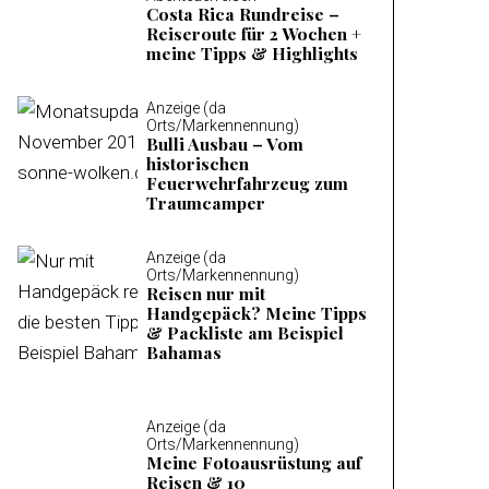
Costa Rica Rundreise –
Reiseroute für 2 Wochen +
meine Tipps & Highlights
Anzeige (da
Orts/Markennennung)
Bulli Ausbau – Vom
historischen
Feuerwehrfahrzeug zum
Traumcamper
Anzeige (da
Orts/Markennennung)
Reisen nur mit
Handgepäck? Meine Tipps
& Packliste am Beispiel
Bahamas
Anzeige (da
Orts/Markennennung)
Meine Fotoausrüstung auf
Reisen & 10