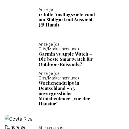
Anzeige
12 tolle Ausflugsziele rund
um Stuttgart mit Aussicht
(& Hund)
Anzeige (da
Orts/Markennennung)
Garmin vs Apple Watch –
Die beste Smartwatch für
Outdoor-Reisende?!
Anzeige (da
Orts/Markennennung)
Wochenendtrips in
Deutschland – 13
unvergessliche
Miniabenteuer „vor der
Haustür“
Abenteuerreisen