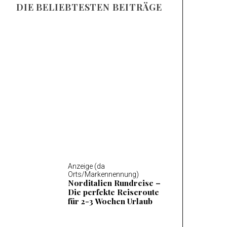
DIE BELIEBTESTEN BEITRÄGE
Anzeige (da Orts/Markennennung)
Mosel Wandern – Die 14
schönsten Wanderungen
an der Mosel
Anzeige (da
Orts/Markennennung)
Norditalien Rundreise –
Die perfekte Reiseroute
für 2-3 Wochen Urlaub