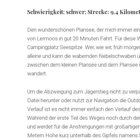
Schwierigkeit:
schwer;
Strecke: 9,4 Kilome
Den wunderschönen Plansee, der mich immer ein we
S
von Lermoos in gut 20 Minuten Fahrt. Für diese 
e
a
Campingplatz Seespitze. Wer, wie wir, früh morg
r
alleine und kann die wabernden Nebelschwaben ü
c
zwischen dem kleinen Plansee und dem Plansee 
h
wandert.
f
o
r
Um die Abzweigung zum Jägerstieg nicht zu verpas
:
Datei herunter oder nutzt zur Navigation die Ou
Verlauf ist es nicht immer einfach den Verlauf d
Während der erste Teil des Weges noch durch den 
und werdet für die Anstrengungen mit großartige
Metern Höhe kurz unterhalb des Gipfels namens 