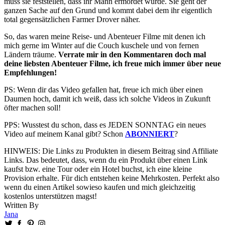
muss sie feststellen, dass ihr Mann ermordet wurde. Sie geht der
ganzen Sache auf den Grund und kommt dabei dem ihr eigentlich
total gegensätzlichen Farmer Drover näher.
So, das waren meine Reise- und Abenteuer Filme mit denen ich
mich gerne im Winter auf die Couch kuschele und von fernen
Ländern träume.
Verrate mir in den Kommentaren doch mal
deine liebsten Abenteuer Filme, ich freue mich immer über neue
Empfehlungen!
PS: Wenn dir das Video gefallen hat, freue ich mich über einen
Daumen hoch, damit ich weiß, dass ich solche Videos in Zukunft
öfter machen soll!
PPS: Wusstest du schon, dass es JEDEN SONNTAG ein neues
Video auf meinem Kanal gibt? Schon
ABONNIERT
?
HINWEIS: Die Links zu Produkten in diesem Beitrag sind Affiliate
Links. Das bedeutet, dass, wenn du ein Produkt über einen Link
kaufst bzw. eine Tour oder ein Hotel buchst, ich eine kleine
Provision erhalte. Für dich entstehen keine Mehrkosten. Perfekt also
wenn du einen Artikel sowieso kaufen und mich gleichzeitig
kostenlos unterstützen magst!
Written By
Jana