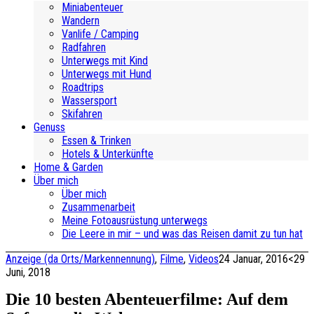
Miniabenteuer
Wandern
Vanlife / Camping
Radfahren
Unterwegs mit Kind
Unterwegs mit Hund
Roadtrips
Wassersport
Skifahren
Genuss
Essen & Trinken
Hotels & Unterkünfte
Home & Garden
Über mich
Über mich
Zusammenarbeit
Meine Fotoausrüstung unterwegs
Die Leere in mir – und was das Reisen damit zu tun hat
Anzeige (da Orts/Markennennung)
,
Filme
,
Videos
24 Januar, 2016
<29
Juni, 2018
Die 10 besten Abenteuerfilme: Auf dem