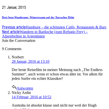
21 Januar, 2015
Drei-Seen-Wanderung: Wintertraum auf der Turracher Höhe
Previous article
Hamburg – die schönsten Cafés, Restaurants & Bars
Next article
Wandern in Bariloche (zum Refugio Frey) –
Alpenfeeling in Argentinien
Join the Conversation
9 Comments
says:
Norbert
28 Januar, 2016 at 13:10
Der beste Reisefilm ist meiner Meinung nach „The Endless
Summer“, auch wenn er schon etwas älter ist. Vor allem für
jeden Surfer ein echter Klassiker!
Antworten
says:
Nicky Ardin
14 Februar, 2016 at 10:52
Australia ist absolut klasse und nicht nur weil der Hugh