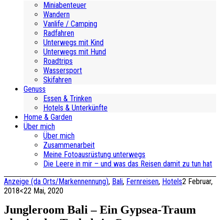
Miniabenteuer
Wandern
Vanlife / Camping
Radfahren
Unterwegs mit Kind
Unterwegs mit Hund
Roadtrips
Wassersport
Skifahren
Genuss
Essen & Trinken
Hotels & Unterkünfte
Home & Garden
Über mich
Über mich
Zusammenarbeit
Meine Fotoausrüstung unterwegs
Die Leere in mir – und was das Reisen damit zu tun hat
Anzeige (da Orts/Markennennung)
,
Bali
,
Fernreisen
,
Hotels
2 Februar,
2018
<22 Mai, 2020
Jungleroom Bali – Ein Gypsea-Traum