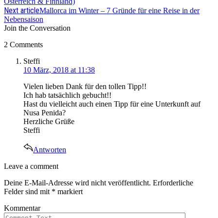
Österreich & Finnland)
Next article
Mallorca im Winter – 7 Gründe für eine Reise in der
Nebensaison
Join the Conversation
2 Comments
says:
Steffi
10 März, 2018 at 11:38
Vielen lieben Dank für den tollen Tipp!!
Ich hab tatsächlich gebucht!!
Hast du vielleicht auch einen Tipp für eine Unterkunft auf
Nusa Penida?
Herzliche Grüße
Steffi
Antworten
Leave
Leave a comment
a
Deine E-Mail-Adresse wird nicht veröffentlicht.
Erforderliche
comment
Felder sind mit
*
markiert
Kommentar