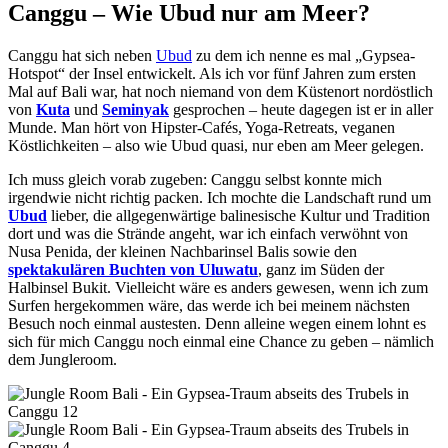
Canggu – Wie Ubud nur am Meer?
Canggu hat sich neben
Ubud
zu dem ich nenne es mal „Gypsea-
Hotspot“ der Insel entwickelt. Als ich vor fünf Jahren zum ersten
Mal auf Bali war, hat noch niemand von dem Küstenort nordöstlich
von
Kuta
und
Seminyak
gesprochen – heute dagegen ist er in aller
Munde. Man hört von Hipster-Cafés, Yoga-Retreats, veganen
Köstlichkeiten – also wie Ubud quasi, nur eben am Meer gelegen.
Ich muss gleich vorab zugeben: Canggu selbst konnte mich
irgendwie nicht richtig packen. Ich mochte die Landschaft rund um
Ubud
lieber, die allgegenwärtige balinesische Kultur und Tradition
dort und was die Strände angeht, war ich einfach verwöhnt von
Nusa Penida, der kleinen Nachbarinsel Balis sowie den
spektakulären Buchten von Uluwatu
, ganz im Süden der
Halbinsel Bukit. Vielleicht wäre es anders gewesen, wenn ich zum
Surfen hergekommen wäre, das werde ich bei meinem nächsten
Besuch noch einmal austesten. Denn alleine wegen einem lohnt es
sich für mich Canggu noch einmal eine Chance zu geben – nämlich
dem Jungleroom.