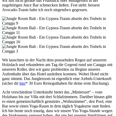
wir uns nicht gerade das Frühstück oder Mittagessen in der
zugehörigen Juice Bar schmecken ließen. Fest steht: bessere
Avocado-Toasts habe ich noch nirgendwo gegessen.
Wir lauschten in der Nacht dem prasselnden Regen auf unserem
Holzdach und erkundeten am Tag die Gegend rund um Canggu mit
unserem Roller, den wir ganz problemlos zu Beginn unseres
Aufenthalts über das Hotel ausleihen konnten. Wobei Hotel nicht
ganz stimmt. Das Jungleroom ist eigentlich eine Airbnb-Unterkunft
(sicher dir
hier
* 30 Euro Reiseguthaben für deine erste Buchung).
Acht verschiedene Unterkünfte bietet das „Miniresort“ – vom
Holzhaus bis zur Villa mit drei Schlafzimmern. Darüber hinaus gibt
es einen gemeinschaftlich genutztes „Wohnzimmer“, den Pool, eine
Bar sowie einen Yoga-Raum in dem täglich Yogakurse statt finden.
Ich bin heute noch traurig, dass wir unsere Yin-Yoga-Stunde wegen
des Starkregens verpasst haben, der uns bei unseren Streifzügen auf