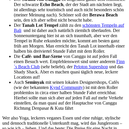
Der schwarze
Echo Beach
, der der Stadt am nächsten liegt,
ist allerdings sehr touristisch und auch nicht besonders schön
(meiner Meinung nach). Schöner soll der
Berawa Beach
sein, den ich aber selbst nicht besucht habe.
Der
Tanah Lot Tempel
zählt zu den
schönsten Tempeln auf
Bali
und ist daher auch natürlich ziemlich überlaufen. Der
Sonnenuntergang hier ist an sich traumhaft, aber wer den
Tempel in Ruhe erkunden möchte, kommt am besten ganz
früh am Morgen. Man erreicht den Tanah Lot innerhalb einer
halben bis dreiviertel Stunde Fahrt mit dem Roller.
Die
Café- und Bar-Szene
von Canggu ist auf jeden Fall
einen Besuch wert. Empfehlenswert sind unter anderem
Finn
´s Beach Club
(sehr beliebt), der
Peloton Supershop
und das
Shady Shack. Aber es machen quasi täglich neue, leckere
Locations auf!
Auch
Seminyak
mit seinen lokalen Designershops, Cafés
(wie der bekannten
Kynd Community
) ist mit dem Roller
problemlos in circa einer halben Stunde Fahrt erreichbar.
Hierbei sollte man sich aber auf jeden Fall auf mehr Verkehr
einstellen, da man quasi auf der Hauptachse von Canggu
Richtung Denpasar & Kuta fährt
Wer also Yoga, leckeres veganes Essen und eine ruhige, stylische
und dennoch traditionelle Unterkunft mag, wird das Jungleroom –
so wie ich – lieben. Und das beste: Die Preise für eine Nacht in