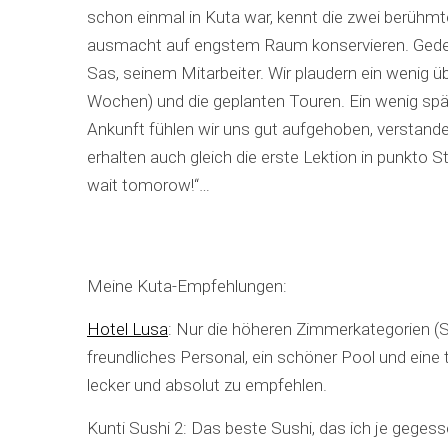
schon einmal in Kuta war, kennt die zwei berühmt
ausmacht auf engstem Raum konservieren. Gede is
Sas, seinem Mitarbeiter. Wir plaudern ein wenig ü
Wochen) und die geplanten Touren. Ein wenig sp
S
e
Ankunft fühlen wir uns gut aufgehoben, verstande
a
erhalten auch gleich die erste Lektion in punkto St
r
wait tomorow!“…
c
h
f
o
r
Meine Kuta-Empfehlungen:
:
Hotel Lusa
: Nur die höheren Zimmerkategorien (
freundliches Personal, ein schöner Pool und eine
lecker und absolut zu empfehlen.
Kunti Sushi 2: Das beste Sushi, das ich je geges