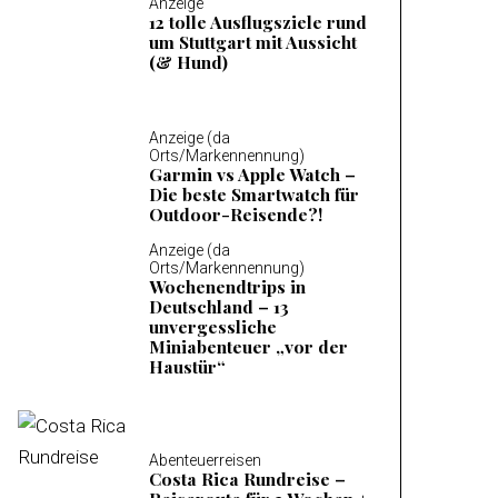
Anzeige
12 tolle Ausflugsziele rund
um Stuttgart mit Aussicht
(& Hund)
Anzeige (da
Orts/Markennennung)
Garmin vs Apple Watch –
Die beste Smartwatch für
Outdoor-Reisende?!
Anzeige (da
Orts/Markennennung)
Wochenendtrips in
Deutschland – 13
unvergessliche
Miniabenteuer „vor der
Haustür“
Abenteuerreisen
Costa Rica Rundreise –