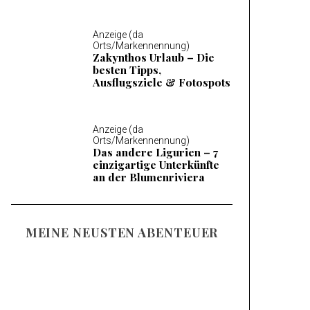
Anzeige (da
Orts/Markennennung)
Zakynthos Urlaub – Die
besten Tipps,
Ausflugsziele & Fotospots
Anzeige (da
Orts/Markennennung)
Das andere Ligurien – 7
einzigartige Unterkünfte
an der Blumenriviera
MEINE NEUSTEN ABENTEUER
Familienurlaub am