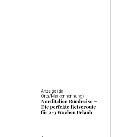
Anzeige (da Orts/Markennennung)
Mosel Wandern – Die 14
schönsten Wanderungen
an der Mosel
Anzeige (da
Orts/Markennennung)
Norditalien Rundreise –
Die perfekte Reiseroute
für 2-3 Wochen Urlaub