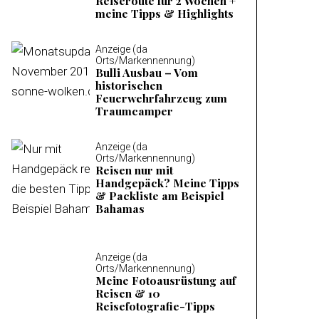
Reiseroute für 2 Wochen +
meine Tipps & Highlights
Anzeige (da
Orts/Markennennung)
Bulli Ausbau – Vom
historischen
Feuerwehrfahrzeug zum
Traumcamper
Anzeige (da
Orts/Markennennung)
Reisen nur mit
Handgepäck? Meine Tipps
& Packliste am Beispiel
Bahamas
Anzeige (da
Orts/Markennennung)
Meine Fotoausrüstung auf
Reisen & 10
Reisefotografie-Tipps