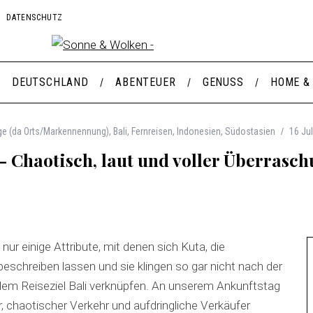
DATENSCHUTZ
DEUTSCHLAND
ABENTEUER
GENUSS
HOME &
ge (da Orts/Markennennung)
,
Bali
,
Fernreisen
,
Indonesien
,
Südostasien
16 Jul
– Chaotisch, laut und voller Überrasc
d nur einige Attribute, mit denen sich Kuta, die
eschreiben lassen und sie klingen so gar nicht nach der
 dem Reiseziel Bali verknüpfen. An unserem Ankunftstag
, chaotischer Verkehr und aufdringliche Verkäufer