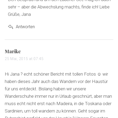
:
sehr – aber die Abwechslung machts, finde ich! Liebe
Grüße, Jana
Antworten
s
Marike
a
25 Mai, 2015 at 07:45
y
s
Hi Jana ? echt schöner Bericht mit tollen Fotos ☺️ wir
:
haben dieses Jahr auch das Wandern vor der Haustür
für uns entdeckt. Bislang haben wir unsere
Wanderschuhe immer nur in Urlaub geschnürt, aber man
muss echt nicht erst nach Madeira, in die Toskana oder
Sardinien, um toll wandern zu können. Geht sogar im