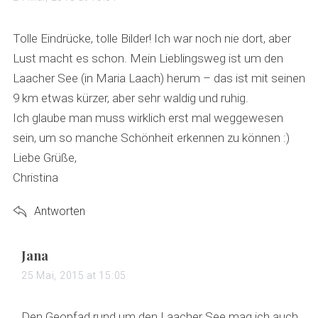
y
s
Tolle Eindrücke, tolle Bilder! Ich war noch nie dort, aber
:
Lust macht es schon. Mein Lieblingsweg ist um den
Laacher See (in Maria Laach) herum – das ist mit seinen
9 km etwas kürzer, aber sehr waldig und ruhig.
Ich glaube man muss wirklich erst mal weggewesen
sein, um so manche Schönheit erkennen zu können :)
Liebe Grüße,
Christina
Antworten
s
Jana
a
25 Mai, 2015 at 15:05
y
s
Den Geopfad rund um den Laacher See mag ich auch