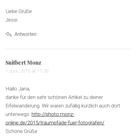
Liebe Grüße
Jessi
Antworten
s
Suitbert Monz
a
1 Juni, 2015 at 17:30
y
s
Hallo Jana,
:
danke für den sehr schönen Artikel zu deiner
Eifelwanderung. Wir waren zufällig kürzlich auch dort
unterwegs:
http://photo.monz-
online.de/2015/traumpfade-fuer-fotografen/
Schöne Grüße