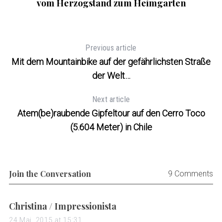
vom Herzogstand zum Heimgarten
Previous article
Mit dem Mountainbike auf der gefährlichsten Straße
der Welt…
Next article
Atem(be)raubende Gipfeltour auf den Cerro Toco
(5.604 Meter) in Chile
Join the Conversation
9 Comments
s
Christina / Impressionista
a
24 Mai, 2015 at 15:31