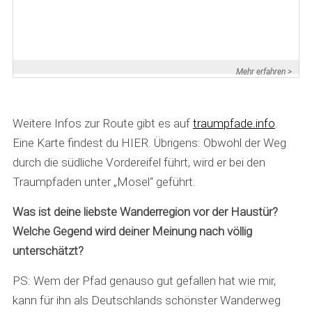
Mehr erfahren >
Weitere Infos zur Route gibt es auf
traumpfade.info
.
Eine Karte findest du HIER. Übrigens: Obwohl der Weg
S
e
durch die südliche Vordereifel führt, wird er bei den
a
Traumpfaden unter „Mosel“ geführt.
r
c
Was ist deine liebste Wanderregion vor der Haustür?
h
Welche Gegend wird deiner Meinung nach völlig
f
unterschätzt?
o
r
PS: Wem der Pfad genauso gut gefallen hat wie mir,
:
kann für ihn als Deutschlands schönster Wanderweg