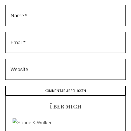
t
ÜBER MICH