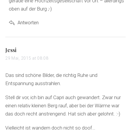
gerade eine Hochzeitsgesellschaft vor Ort – allerdings
oben auf der Burg ;-)
Antworten
s
Jessi
a
29 Mai, 2015 at 08:08
y
s
Das sind schöne Bilder, die richtig Ruhe und
:
Entspannung ausstrahlen.
Stell dir vor, ich bin auf Capri auch gewandert. Zwar nur
einen relativ kleinen Berg rauf, aber bei der Wärme war
das doch recht anstrengend. Hat sich aber gelohnt. :-)
Vielleicht ist wandern doch nicht so doof…