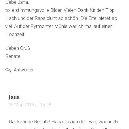
s
Liebe Jana,
:
tolle stimmungsvolle Bilder. Vielen Dank für den Tipp.
Hach und der Raps blüht so schön. Die Eifel bietet so
viel. Auf der Pyrmonter Mühle war ich mal auf einer
Hochzeit.
Lieben Gruß
Renate
Antworten
s
Jana
a
25 Mai, 2015 at 15:08
y
s
Danke liebe Renate! Haha, als ich dort war, war auch
: