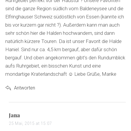
Ruhrgebiet perfekt vor der Haustür ? Unsere Favoriten
sind die ganze Region südlich vom Baldeneysee und die
Elfringhauser Schweiz südöstlich von Essen (kannte ich
bis vor kurzem gar nicht ?). Außerdem kann man auch
sehr schön hier die Halden hochwandern, sind dann
natürlich kürzere Touren. Da ist unser Favorit die Halde
Haniel. Sind nur ca. 4,5 km bergauf, aber dafür schön
bergauf. Und oben angekommen gibt’s den Rundumblick
aufs Ruhrgebiet, ein bisschen Kunst und eine
mondartige Kraterlandschaft ☺️ Liebe Grüße, Marike
Antworten
s
Jana
a
25 Mai, 2015 at 15:07