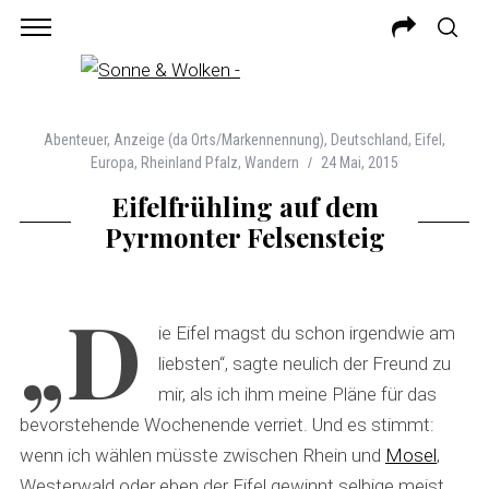
Abenteuer
,
Anzeige (da Orts/Markennennung)
,
Deutschland
,
Eifel
,
Europa
,
Rheinland Pfalz
,
Wandern
24 Mai, 2015
Eifelfrühling auf dem
Pyrmonter Felsensteig
„D
ie Eifel magst du schon irgendwie am
liebsten“, sagte neulich der Freund zu
mir, als ich ihm meine Pläne für das
bevorstehende Wochenende verriet. Und es stimmt:
wenn ich wählen müsste zwischen Rhein und
Mosel
,
Westerwald oder eben der Eifel gewinnt selbige meist