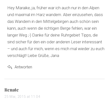
y
s
Hey Maraike, ja, früher war ich auch nur in den Alpen
:
und maximal im Harz wandern. Aber einzusehen, dass
das Wandern in den Mittelgebirgen auch schön sein
kann, auch wenn die richtigen Berge fehlen, war ein
langer Weg ;-) Danke für deine Ruhrgebiet Tipps, die
sind sicher für den ein oder anderen Leser interessant
– und auch für mich, wenn es mich mal wieder zu euch
verschlägt! Liebe Grüße, Jana
Antworten
s
Renate
a
25 Mai, 2015 at 11:04
y