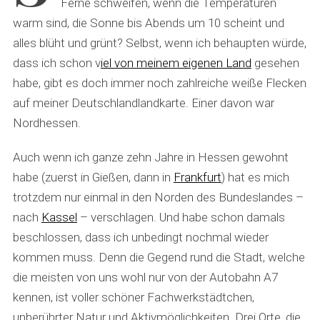
Ferne schweifen, wenn die Temperaturen
warm sind, die Sonne bis Abends um 10 scheint und
alles blüht und grünt? Selbst, wenn ich behaupten würde,
dass ich schon v
iel von meinem eigenen Land
gesehen
habe, gibt es doch immer noch zahlreiche weiße Flecken
auf meiner Deutschlandlandkarte. Einer davon war
Nordhessen.
Auch wenn ich ganze zehn Jahre in Hessen gewohnt
habe (zuerst in Gießen, dann in
Frankfurt
) hat es mich
trotzdem nur einmal in den Norden des Bundeslandes –
nach
Kassel
– verschlagen. Und habe schon damals
beschlossen, dass ich unbedingt nochmal wieder
kommen muss. Denn die Gegend rund die Stadt, welche
die meisten von uns wohl nur von der Autobahn A7
kennen, ist voller schöner Fachwerkstädtchen,
unberührter Natur und Aktivmöglichkeiten. Drei Orte, die