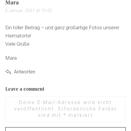
s
Mara
a
5 Januar, 2021 at 15:02
y
s
Ein toller Beitrag – und ganz großartige Fotos unserer
:
Heimatorte!
Viele Grüße
Mara
Antworten
Leave a comment
L
e
Deine E-Mail-Adresse wird nicht
a
veröffentlicht.
Erforderliche Felder
v
sind mit
*
markiert
e
a