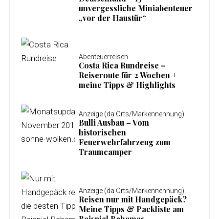
unvergessliche Miniabenteuer
„vor der Haustür“
Abenteuerreisen
Costa Rica Rundreise –
Reiseroute für 2 Wochen +
meine Tipps & Highlights
Anzeige (da Orts/Markennennung)
Bulli Ausbau – Vom
historischen
Feuerwehrfahrzeug zum
Traumcamper
Anzeige (da Orts/Markennennung)
Reisen nur mit Handgepäck?
Meine Tipps & Packliste am
Beispiel Bahamas