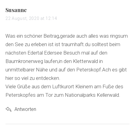
s
Susanne
a
22 August, 2020 at 12:14
y
s
Was ein schöner Beitrag,gerade auch alles was ringsum
:
den See zu erleben ist ist traumhaft.du solltest beim
nächsten Edertal Edersee Besuch mal auf den
Baumkronenweg laufen,in den Kletterwald in
unmittelbarer Nähe und auf den Peterskopf.Ach es gibt
hier so viel zu entdecken.
Viele Grüße aus dem Luftkurort Kleinern am Fuße des
Peterskopfes am Tor zum Nationalparks Kellerwald.
Antworten