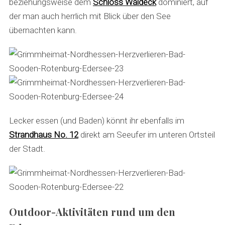
beziehungsweise dem
Schloss Waldeck
dominiert, auf
der man auch herrlich mit Blick über den See
übernachten kann.
S
e
Lecker essen (und Baden) könnt ihr ebenfalls im
a
Strandhaus No. 12
direkt am Seeufer im unteren Ortsteil
r
der Stadt.
c
h
f
o
r
:
Outdoor-Aktivitäten rund um den