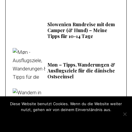
Slowenien Rundreise mit dem
Camper (& Hund) – Meine
Tipps für 10-14 Tage
Møn – Tipps, Wanderungen &
Ausflugsziele für die dänische
Ostseeinsel
Diese Website benutzt Cookies. Wenn du die Website weiter
Wandern in Mittenwald – 10
nutzt, gehen wir von deinem Einverständnis aus.
familienfreundliche
Genusstouren & Tipps
OK