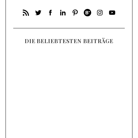
DIE BELIEBTESTEN BEITRÄGE
Anzeige (da Orts/Markennennung)
Mosel Wandern – Die 14 schönsten
Wanderungen an der Mosel