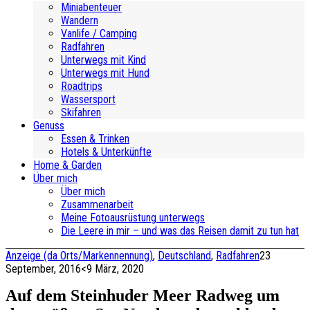
Miniabenteuer
Wandern
Vanlife / Camping
Radfahren
Unterwegs mit Kind
Unterwegs mit Hund
Roadtrips
Wassersport
Skifahren
Genuss
Essen & Trinken
Hotels & Unterkünfte
Home & Garden
Über mich
Über mich
Zusammenarbeit
Meine Fotoausrüstung unterwegs
Die Leere in mir – und was das Reisen damit zu tun hat
Anzeige (da Orts/Markennennung)
,
Deutschland
,
Radfahren
23
September, 2016
<9 März, 2020
Auf dem Steinhuder Meer Radweg um