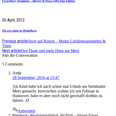
Food Diary Hamburg – Burger & Pizza trifft Asia Edition
26 April, 2012
Oh wie schön ist Heidelberg
Previous article
Sport auf Reisen – Meine Lieblingssportarten &
Tipps
Next article
Den Haag und mein Haus am Meer
Join the Conversation
5 Comments
says:
Antje
28 September, 2016 at 15:47
Als Kind habe ich auch schon mal Urlaub am Steinhuder
Meer gemacht. Inzwischen wohne ich seit Februar in
Hannover, habe es aber noch nicht geschafft dorthin zu
fahren. :D
Antworten
Pingback: Wochenrückblick 36/2016 – Island-Vlogs,