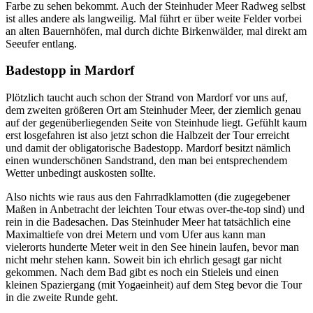
Farbe zu sehen bekommt. Auch der Steinhuder Meer Radweg selbst
ist alles andere als langweilig. Mal führt er über weite Felder vorbei
an alten Bauernhöfen, mal durch dichte Birkenwälder, mal direkt am
Seeufer entlang.
Badestopp in Mardorf
Plötzlich taucht auch schon der Strand von Mardorf vor uns auf,
dem zweiten größeren Ort am Steinhuder Meer, der ziemlich genau
auf der gegenüberliegenden Seite von Steinhude liegt. Gefühlt kaum
erst losgefahren ist also jetzt schon die Halbzeit der Tour erreicht
und damit der obligatorische Badestopp. Mardorf besitzt nämlich
einen wunderschönen Sandstrand, den man bei entsprechendem
Wetter unbedingt auskosten sollte.
Also nichts wie raus aus den Fahrradklamotten (die zugegebener
Maßen in Anbetracht der leichten Tour etwas over-the-top sind) und
rein in die Badesachen. Das Steinhuder Meer hat tatsächlich eine
Maximaltiefe von drei Metern und vom Ufer aus kann man
vielerorts hunderte Meter weit in den See hinein laufen, bevor man
nicht mehr stehen kann. Soweit bin ich ehrlich gesagt gar nicht
gekommen. Nach dem Bad gibt es noch ein Stieleis und einen
kleinen Spaziergang (mit Yogaeinheit) auf dem Steg bevor die Tour
in die zweite Runde geht.