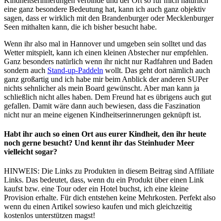
Kindheitserinnerungen verbinde und der Ort so für mich natürlich
eine ganz besondere Bedeutung hat, kann ich auch ganz objektiv
sagen, dass er wirklich mit den Brandenburger oder Mecklenburger
Seen mithalten kann, die ich bisher besucht habe.
Wenn ihr also mal in Hannover und umgeben sein solltet und das
Wetter mitspielt, kann ich einen kleinen Abstecher nur empfehlen.
Ganz besonders natürlich wenn ihr nicht nur Radfahren und Baden
sondern auch
Stand-up-Paddeln
wollt. Das geht dort nämlich auch
ganz großartig und ich habe mir beim Anblick der anderen SUPer
nichts sehnlicher als mein Board gewünscht. Aber man kann ja
schließlich nicht alles haben. Dem Freund hat es übrigens auch gut
gefallen. Damit wäre dann auch bewiesen, dass die Faszination
nicht nur an meine eigenen Kindheitserinnerungen geknüpft ist.
Habt ihr auch so einen Ort aus eurer Kindheit, den ihr heute
noch gerne besucht? Und kennt ihr das Steinhuder Meer
vielleicht sogar?
HINWEIS: Die Links zu Produkten in diesem Beitrag sind Affiliate
Links. Das bedeutet, dass, wenn du ein Produkt über einen Link
kaufst bzw. eine Tour oder ein Hotel buchst, ich eine kleine
Provision erhalte. Für dich entstehen keine Mehrkosten. Perfekt also
wenn du einen Artikel sowieso kaufen und mich gleichzeitig
kostenlos unterstützen magst!