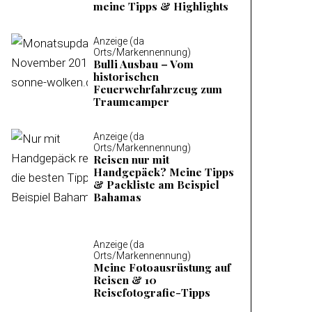
meine Tipps & Highlights
Anzeige (da
Orts/Markennennung)
Bulli Ausbau – Vom
historischen
Feuerwehrfahrzeug zum
Traumcamper
Anzeige (da
Orts/Markennennung)
Reisen nur mit
Handgepäck? Meine Tipps
& Packliste am Beispiel
Bahamas
Anzeige (da
Orts/Markennennung)
Meine Fotoausrüstung auf
Reisen & 10
Reisefotografie-Tipps