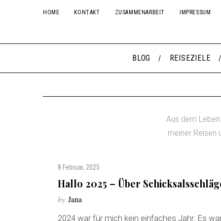
HOME
KONTAKT
ZUSAMMENARBEIT
IMPRESSUM
BLOG
REISEZIELE
Aus dem Leben e
meiner Reisen u
8 Februar, 2025
Hallo 2025 – Über Schicksalsschlä
by
Jana
2024 war für mich kein einfaches Jahr. Es w