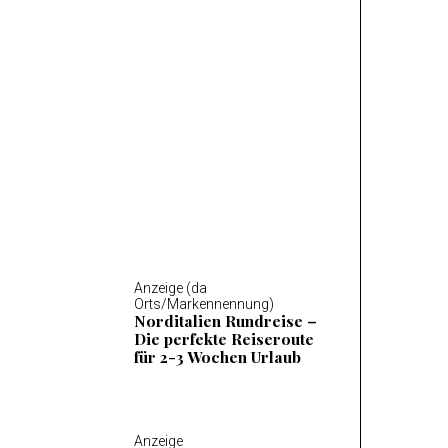
Anzeige (da Orts/Markennennung)
Mosel Wandern – Die 14
schönsten Wanderungen
an der Mosel
Anzeige (da
Orts/Markennennung)
Norditalien Rundreise –
Die perfekte Reiseroute
für 2-3 Wochen Urlaub
Anzeige