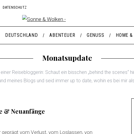
DATENSCHUTZ
DEUTSCHLAND
ABENTEUER
GENUSS
HOME &
Monatsupdate
iner Reisebloggerin: Schaut ein bisschen „behind the scenes“ hin
nd meines Blogs und seid immer up to date, wohin es bei mir al
ge & Neuanfänge
ar geprägt vom Verlust, vom Loslassen, von