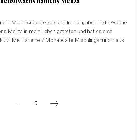
ilienzuwachs namens Meliza
meinem Monatsupdate zu spät dran bin, aber letzte Woche
ens Meliza in mein Leben getreten und hat es erst
 kurz: Meli, ist eine 7 Monate alte Mischlingshündin aus
…
5