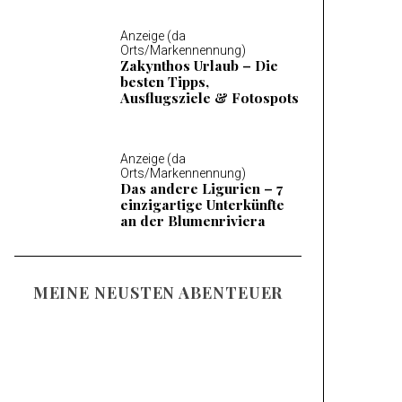
Anzeige (da
Orts/Markennennung)
Zakynthos Urlaub – Die
besten Tipps,
Ausflugsziele & Fotospots
Anzeige (da
Orts/Markennennung)
Das andere Ligurien – 7
einzigartige Unterkünfte
an der Blumenriviera
MEINE NEUSTEN ABENTEUER
Familienurlaub am