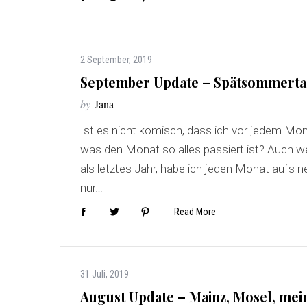
2 September, 2019
S
September Update – Spätsommerta
e
a
by
Jana
r
Ist es nicht komisch, dass ich vor jedem M
c
h
was den Monat so alles passiert ist? Auch we
f
als letztes Jahr, habe ich jeden Monat aufs n
o
nur…
r
:
Read More
31 Juli, 2019
August Update – Mainz, Mosel, mei