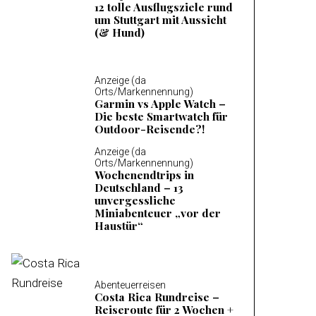
12 tolle Ausflugsziele rund
um Stuttgart mit Aussicht
(& Hund)
Anzeige (da
Orts/Markennennung)
Garmin vs Apple Watch –
Die beste Smartwatch für
Outdoor-Reisende?!
Anzeige (da
Orts/Markennennung)
Wochenendtrips in
Deutschland – 13
unvergessliche
Miniabenteuer „vor der
Haustür“
Abenteuerreisen
Costa Rica Rundreise –
Reiseroute für 2 Wochen +