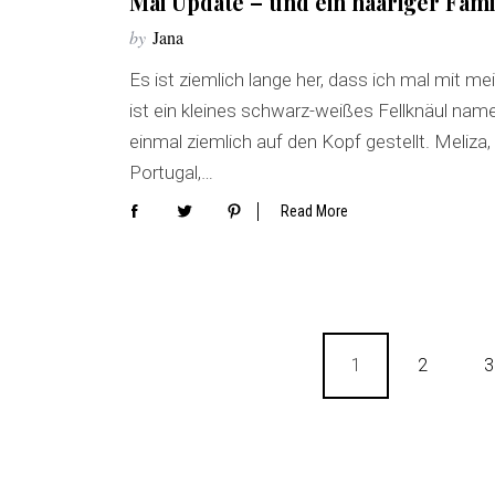
Mai Update – und ein haariger Fam
by
Jana
Es ist ziemlich lange her, dass ich mal mit 
ist ein kleines schwarz-weißes Fellknäul nam
einmal ziemlich auf den Kopf gestellt. Meliza,
Portugal,…
Read More
B
1
2
3
e
i
t
r