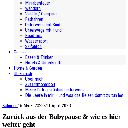
Miniabenteuer
Wandern
Vanlife / Camping
Radfahren
Unterwegs mit Kind
Unterwegs mit Hund
Roadtrips
Wassersport
Skifahren
Genuss
Essen & Trinken
Hotels & Unterkünfte
Home & Garden
Über mich
Über mich
Zusammenarbeit
Meine Fotoausrüstung unterwegs
Die Leere in mir – und was das Reisen damit zu tun hat
Kolumne
16 März, 2023
<11 April, 2023
Zurück aus der Babypause & wie es hier
weiter geht