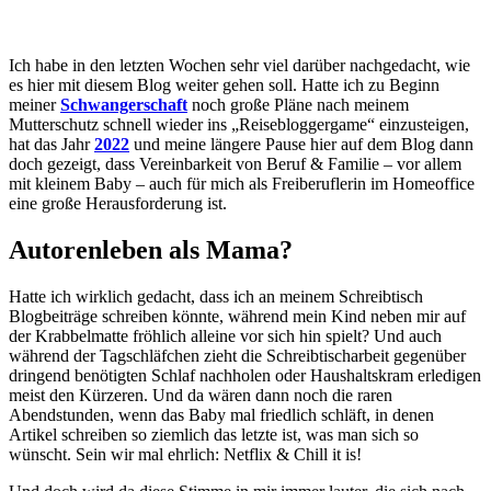
Ich habe in den letzten Wochen sehr viel darüber nachgedacht, wie
es hier mit diesem Blog weiter gehen soll. Hatte ich zu Beginn
meiner
Schwangerschaft
noch große Pläne nach meinem
Mutterschutz schnell wieder ins „Reisebloggergame“ einzusteigen,
hat das Jahr
2022
und meine längere Pause hier auf dem Blog dann
doch gezeigt, dass Vereinbarkeit von Beruf & Familie – vor allem
mit kleinem Baby – auch für mich als Freiberuflerin im Homeoffice
eine große Herausforderung ist.
Autorenleben als Mama?
Hatte ich wirklich gedacht, dass ich an meinem Schreibtisch
Blogbeiträge schreiben könnte, während mein Kind neben mir auf
der Krabbelmatte fröhlich alleine vor sich hin spielt? Und auch
während der Tagschläfchen zieht die Schreibtischarbeit gegenüber
dringend benötigten Schlaf nachholen oder Haushaltskram erledigen
meist den Kürzeren. Und da wären dann noch die raren
Abendstunden, wenn das Baby mal friedlich schläft, in denen
Artikel schreiben so ziemlich das letzte ist, was man sich so
wünscht. Sein wir mal ehrlich: Netflix & Chill it is!