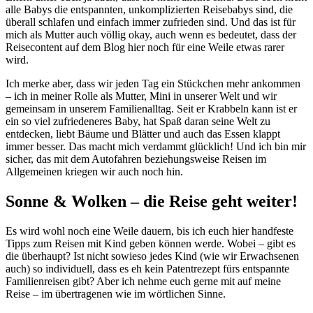
alle Babys die entspannten, unkomplizierten Reisebabys sind, die
überall schlafen und einfach immer zufrieden sind. Und das ist für
mich als Mutter auch völlig okay, auch wenn es bedeutet, dass der
Reisecontent auf dem Blog hier noch für eine Weile etwas rarer
wird.
Ich merke aber, dass wir jeden Tag ein Stückchen mehr ankommen
– ich in meiner Rolle als Mutter, Mini in unserer Welt und wir
gemeinsam in unserem Familienalltag. Seit er Krabbeln kann ist er
ein so viel zufriedeneres Baby, hat Spaß daran seine Welt zu
entdecken, liebt Bäume und Blätter und auch das Essen klappt
immer besser. Das macht mich verdammt glücklich! Und ich bin mir
sicher, das mit dem Autofahren beziehungsweise Reisen im
Allgemeinen kriegen wir auch noch hin.
Sonne & Wolken – die Reise geht weiter!
Es wird wohl noch eine Weile dauern, bis ich euch hier handfeste
Tipps zum Reisen mit Kind geben können werde. Wobei – gibt es
die überhaupt? Ist nicht sowieso jedes Kind (wie wir Erwachsenen
auch) so individuell, dass es eh kein Patentrezept fürs entspannte
Familienreisen gibt? Aber ich nehme euch gerne mit auf meine
Reise – im übertragenen wie im wörtlichen Sinne.