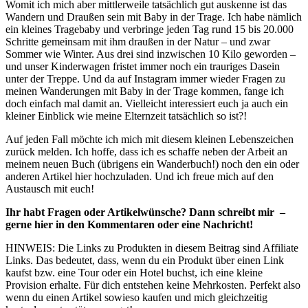
Womit ich mich aber mittlerweile tatsächlich gut auskenne ist das
Wandern und Draußen sein mit Baby in der Trage. Ich habe nämlich
ein kleines Tragebaby und verbringe jeden Tag rund 15 bis 20.000
Schritte gemeinsam mit ihm draußen in der Natur – und zwar
Sommer wie Winter. Aus drei sind inzwischen 10 Kilo geworden –
und unser Kinderwagen fristet immer noch ein trauriges Dasein
unter der Treppe. Und da auf Instagram immer wieder Fragen zu
meinen Wanderungen mit Baby in der Trage kommen, fange ich
doch einfach mal damit an. Vielleicht interessiert euch ja auch ein
kleiner Einblick wie meine Elternzeit tatsächlich so ist?!
Auf jeden Fall möchte ich mich mit diesem kleinen Lebenszeichen
zurück melden. Ich hoffe, dass ich es schaffe neben der Arbeit an
meinem neuen Buch (übrigens ein Wanderbuch!) noch den ein oder
anderen Artikel hier hochzuladen. Und ich freue mich auf den
Austausch mit euch!
Ihr habt Fragen oder Artikelwünsche? Dann schreibt mir –
gerne hier in den Kommentaren oder eine Nachricht!
HINWEIS: Die Links zu Produkten in diesem Beitrag sind Affiliate
Links. Das bedeutet, dass, wenn du ein Produkt über einen Link
kaufst bzw. eine Tour oder ein Hotel buchst, ich eine kleine
Provision erhalte. Für dich entstehen keine Mehrkosten. Perfekt also
wenn du einen Artikel sowieso kaufen und mich gleichzeitig