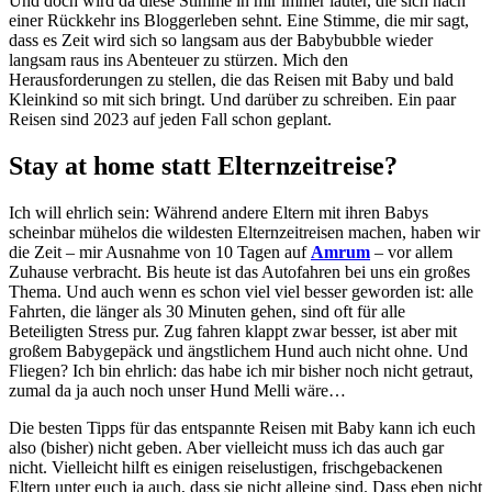
Und doch wird da diese Stimme in mir immer lauter, die sich nach
einer Rückkehr ins Bloggerleben sehnt. Eine Stimme, die mir sagt,
dass es Zeit wird sich so langsam aus der Babybubble wieder
langsam raus ins Abenteuer zu stürzen. Mich den
Herausforderungen zu stellen, die das Reisen mit Baby und bald
Kleinkind so mit sich bringt. Und darüber zu schreiben. Ein paar
Reisen sind 2023 auf jeden Fall schon geplant.
Stay at home statt Elternzeitreise?
Ich will ehrlich sein: Während andere Eltern mit ihren Babys
scheinbar mühelos die wildesten Elternzeitreisen machen, haben wir
die Zeit – mir Ausnahme von 10 Tagen auf
Amrum
– vor allem
Zuhause verbracht. Bis heute ist das Autofahren bei uns ein großes
Thema. Und auch wenn es schon viel viel besser geworden ist: alle
Fahrten, die länger als 30 Minuten gehen, sind oft für alle
Beteiligten Stress pur. Zug fahren klappt zwar besser, ist aber mit
großem Babygepäck und ängstlichem Hund auch nicht ohne. Und
Fliegen? Ich bin ehrlich: das habe ich mir bisher noch nicht getraut,
zumal da ja auch noch unser Hund Melli wäre…
Die besten Tipps für das entspannte Reisen mit Baby kann ich euch
also (bisher) nicht geben. Aber vielleicht muss ich das auch gar
nicht. Vielleicht hilft es einigen reiselustigen, frischgebackenen
Eltern unter euch ja auch, dass sie nicht alleine sind. Dass eben nicht