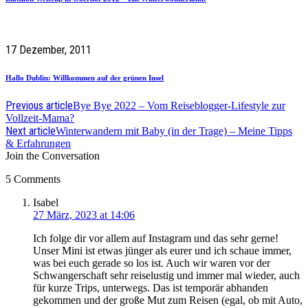
17 Dezember, 2011
Hallo Dublin: Willkommen auf der grünen Insel
Previous article
Bye Bye 2022 – Vom Reiseblogger-Lifestyle zur
Vollzeit-Mama?
Next article
Winterwandern mit Baby (in der Trage) – Meine Tipps
& Erfahrungen
Join the Conversation
5 Comments
says:
Isabel
27 März, 2023 at 14:06
Ich folge dir vor allem auf Instagram und das sehr gerne!
Unser Mini ist etwas jünger als eurer und ich schaue immer,
was bei euch gerade so los ist. Auch wir waren vor der
Schwangerschaft sehr reiselustig und immer mal wieder, auch
für kurze Trips, unterwegs. Das ist temporär abhanden
gekommen und der große Mut zum Reisen (egal, ob mit Auto,