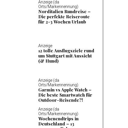
Anzeige (da
Orts/Markennennung)
Norditalien Rundreise –
Die perfekte Reiseroute
für 2-3 Wochen Urlaub
Anzeige
12 tolle Ausflugsziele rund
um Stuttgart mit Aussicht
(& Hund)
Anzeige (da
Orts/Markennennung)
Garmin vs Apple Watch –
Die beste Smartwatch für
Outdoor-Reisende?!
Anzeige (da
Orts/Markennennung)
Wochenendtrips in
Deutschland – 13