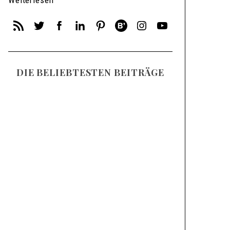
Weiterlesen
DIE BELIEBTESTEN BEITRÄGE
Anzeige (da Orts/Markennennung)
Mosel Wandern – Die 14
schönsten Wanderungen
an der Mosel