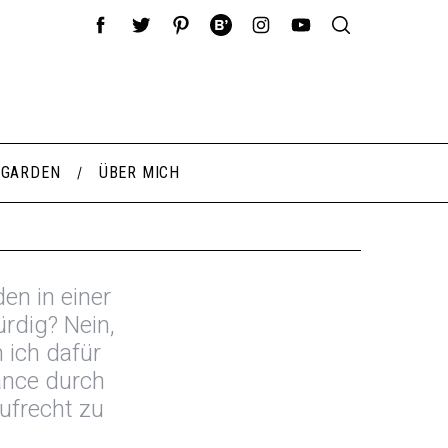
 GARDEN
ÜBER MICH
en in einer
rdig? Nein,
 ich dafür
ance durch
ufrecht zu