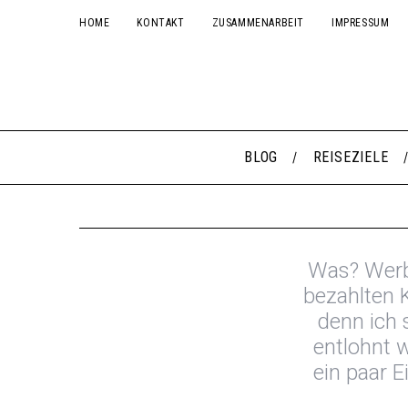
HOME
KONTAKT
ZUSAMMENARBEIT
IMPRESSUM
BLOG
REISEZIELE
Was? Werbu
bezahlten 
denn ich 
entlohnt 
ein paar 