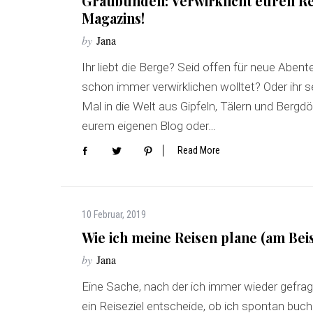
Graubünden: Verwirklicht euren Re
Magazins!
by
Jana
Ihr liebt die Berge? Seid offen für neue Aben
S
schon immer verwirklichen wolltet? Oder ihr se
e
a
Mal in die Welt aus Gipfeln, Tälern und Bergd
r
eurem eigenen Blog oder…
c
h
Read More
f
o
r
:
10 Februar, 2019
Wie ich meine Reisen plane (am Beis
by
Jana
Eine Sache, nach der ich immer wieder gefragt
ein Reiseziel entscheide, ob ich spontan buc