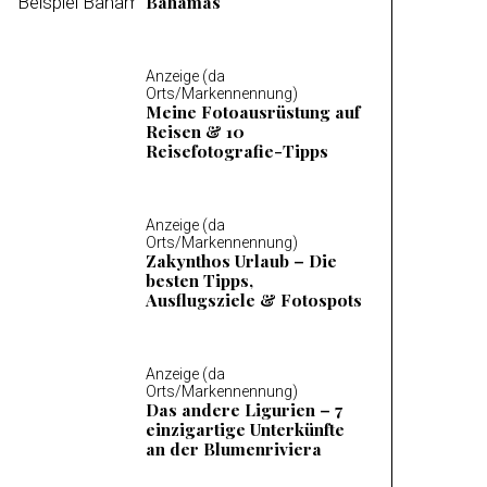
Bahamas
Anzeige (da
Orts/Markennennung)
Meine Fotoausrüstung auf
Reisen & 10
Reisefotografie-Tipps
Anzeige (da
Orts/Markennennung)
Zakynthos Urlaub – Die
besten Tipps,
Ausflugsziele & Fotospots
Anzeige (da
Orts/Markennennung)
Das andere Ligurien – 7
einzigartige Unterkünfte
an der Blumenriviera