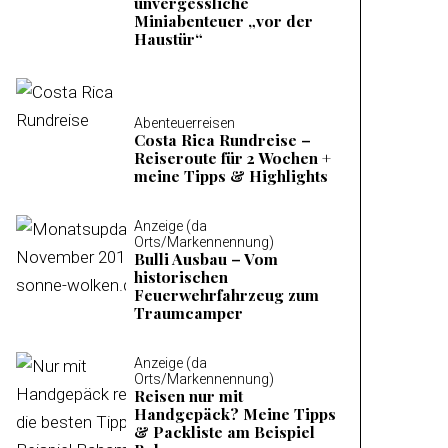
unvergessliche
Miniabenteuer „vor der
Haustür“
Abenteuerreisen
Costa Rica Rundreise –
Reiseroute für 2 Wochen +
meine Tipps & Highlights
Anzeige (da
Orts/Markennennung)
Bulli Ausbau – Vom
historischen
Feuerwehrfahrzeug zum
Traumcamper
Anzeige (da
Orts/Markennennung)
Reisen nur mit
Handgepäck? Meine Tipps
& Packliste am Beispiel