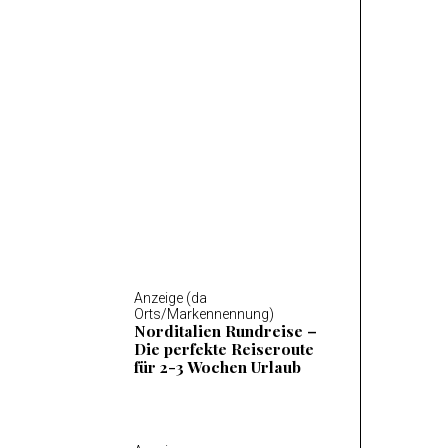
Anzeige (da Orts/Markennennung)
Mosel Wandern – Die 14
schönsten Wanderungen
an der Mosel
Anzeige (da
Orts/Markennennung)
Norditalien Rundreise –
Die perfekte Reiseroute
für 2-3 Wochen Urlaub