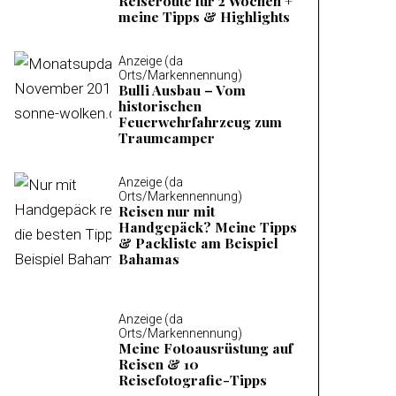
Reiseroute für 2 Wochen +
meine Tipps & Highlights
Anzeige (da
Orts/Markennennung)
Bulli Ausbau – Vom
historischen
Feuerwehrfahrzeug zum
Traumcamper
Anzeige (da
Orts/Markennennung)
Reisen nur mit
Handgepäck? Meine Tipps
& Packliste am Beispiel
Bahamas
Anzeige (da
Orts/Markennennung)
Meine Fotoausrüstung auf
Reisen & 10
Reisefotografie-Tipps