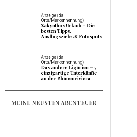
Anzeige (da
Orts/Markennennung)
Zakynthos Urlaub – Die
besten Tipps,
Ausflugsziele & Fotospots
Anzeige (da
Orts/Markennennung)
Das andere Ligurien – 7
einzigartige Unterkünfte
an der Blumenriviera
MEINE NEUSTEN ABENTEUER
Familienurlaub am