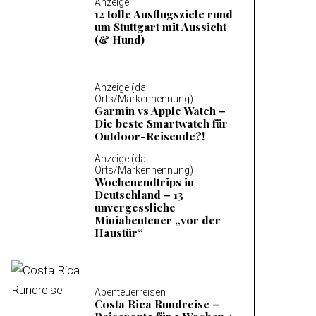
Anzeige
12 tolle Ausflugsziele rund
um Stuttgart mit Aussicht
(& Hund)
Anzeige (da
Orts/Markennennung)
Garmin vs Apple Watch –
Die beste Smartwatch für
Outdoor-Reisende?!
Anzeige (da
Orts/Markennennung)
Wochenendtrips in
Deutschland – 13
unvergessliche
Miniabenteuer „vor der
Haustür“
Abenteuerreisen
Costa Rica Rundreise –