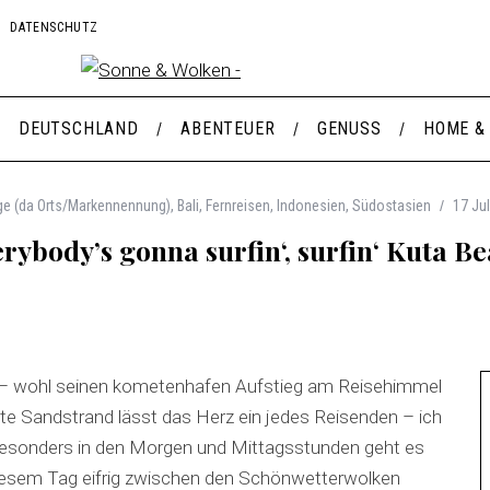
DATENSCHUTZ
DEUTSCHLAND
ABENTEUER
GENUSS
HOME &
ge (da Orts/Markennennung)
,
Bali
,
Fernreisen
,
Indonesien
,
Südostasien
17 Jul
rybody’s gonna surfin‘, surfin‘ Kuta B
i – wohl seinen kometenhafen Aufstieg am Reisehimmel
te Sandstrand lässt das Herz ein jedes Reisenden – ich
Besonders in den Morgen und Mittagsstunden geht es
diesem Tag eifrig zwischen den Schönwetterwolken