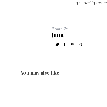
gleichzeitig kost
S
Written By
e
Jana
a
r
c
h
f
o
r
You may also like
: