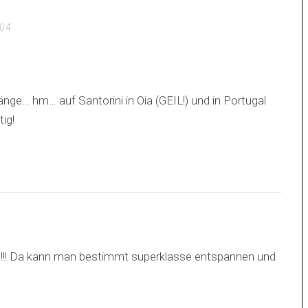
:04
e… hm… auf Santorini in Oia (GEIL!) und in Portugal
ig!
s!!! Da kann man bestimmt superklasse entspannen und