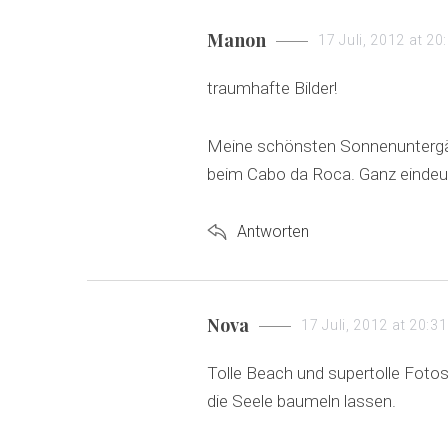
s
Manon
17 Juli, 2012 at 20
a
traumhafte Bilder!
y
s
Meine schönsten Sonnenuntergäng
:
beim Cabo da Roca. Ganz eindeut
Antworten
s
Nova
17 Juli, 2012 at 20:31
a
Tolle Beach und supertolle Foto
y
die Seele baumeln lassen.
s
: