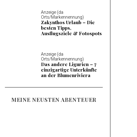
Anzeige (da
Orts/Markennennung)
Zakynthos Urlaub – Die
besten Tipps,
Ausflugsziele & Fotospots
Anzeige (da
Orts/Markennennung)
Das andere Ligurien – 7
einzigartige Unterkünfte
an der Blumenriviera
MEINE NEUSTEN ABENTEUER
Familienurlaub am