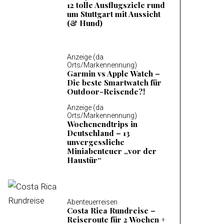
12 tolle Ausflugsziele rund
um Stuttgart mit Aussicht
(& Hund)
Anzeige (da
Orts/Markennennung)
Garmin vs Apple Watch –
Die beste Smartwatch für
Outdoor-Reisende?!
Anzeige (da
Orts/Markennennung)
Wochenendtrips in
Deutschland – 13
unvergessliche
Miniabenteuer „vor der
Haustür“
Abenteuerreisen
Costa Rica Rundreise –
Reiseroute für 2 Wochen +