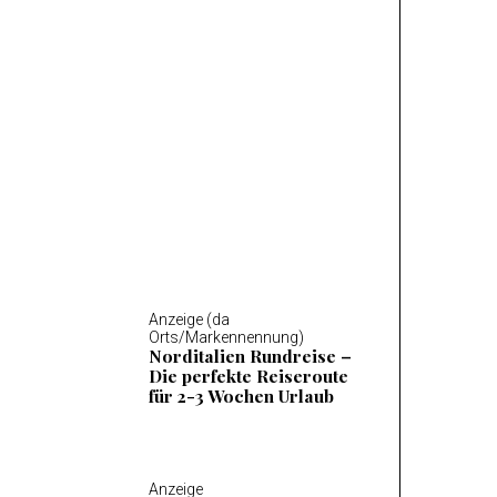
Anzeige (da Orts/Markennennung)
Mosel Wandern – Die 14
schönsten Wanderungen
an der Mosel
Anzeige (da
Orts/Markennennung)
Norditalien Rundreise –
Die perfekte Reiseroute
für 2-3 Wochen Urlaub
Anzeige