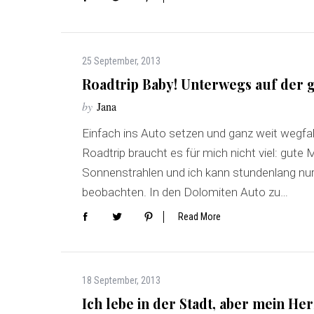
25 September, 2013
S
Roadtrip Baby! Unterwegs auf der
e
a
by
Jana
r
Einfach ins Auto setzen und ganz weit wegfahre
c
h
Roadtrip braucht es für mich nicht viel: gute M
f
Sonnenstrahlen und ich kann stundenlang nur
o
beobachten. In den Dolomiten Auto zu…
r
:
Read More
18 September, 2013
Ich lebe in der Stadt, aber mein Her