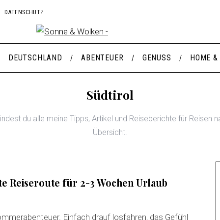
DATENSCHUTZ
DEUTSCHLAND
ABENTEUER
GENUSS
HOME &
Südtirol
indest du alle meine Tipps, Artikel und Reiseberichte für Reisen n
Übersicht.
kte Reiseroute für 2-3 Wochen Urlaub
Sommerabenteuer. Einfach drauf losfahren, das Gefühl