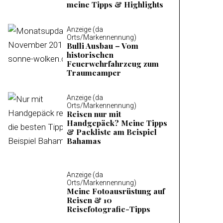
meine Tipps & Highlights
Anzeige (da
Orts/Markennennung)
Bulli Ausbau – Vom
historischen
Feuerwehrfahrzeug zum
Traumcamper
Anzeige (da
Orts/Markennennung)
Reisen nur mit
Handgepäck? Meine Tipps
& Packliste am Beispiel
Bahamas
Anzeige (da
Orts/Markennennung)
Meine Fotoausrüstung auf
Reisen & 10
Reisefotografie-Tipps