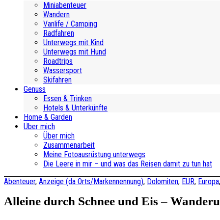
Miniabenteuer
Wandern
Vanlife / Camping
Radfahren
Unterwegs mit Kind
Unterwegs mit Hund
Roadtrips
Wassersport
Skifahren
Genuss
Essen & Trinken
Hotels & Unterkünfte
Home & Garden
Über mich
Über mich
Zusammenarbeit
Meine Fotoausrüstung unterwegs
Die Leere in mir – und was das Reisen damit zu tun hat
Abenteuer
,
Anzeige (da Orts/Markennennung)
,
Dolomiten
,
EUR
,
Europa
Alleine durch Schnee und Eis – Wander