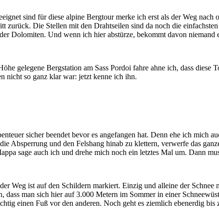
gnet sind für diese alpine Bergtour merke ich erst als der Weg nach ob
 zurück. Die Stellen mit den Drahtseilen sind da noch die einfachsten 
r der Dolomiten. Und wenn ich hier abstürze, bekommt davon niemand e
öhe gelegene Bergstation am Sass Pordoi fahre ahne ich, dass diese Tou
nicht so ganz klar war: jetzt kenne ich ihn.
enteuer sicher beendet bevor es angefangen hat. Denn ehe ich mich au
die Absperrung und den Felshang hinab zu klettern, verwerfe das ganze
 Mappa sage auch ich und drehe mich noch ein letztes Mal um. Dann mu
der Weg ist auf den Schildern markiert. Einzig und alleine der Schnee
en, dass man sich hier auf 3.000 Metern im Sommer in einer Schneewüs
ichtig einen Fuß vor den anderen. Noch geht es ziemlich ebenerdig bis 