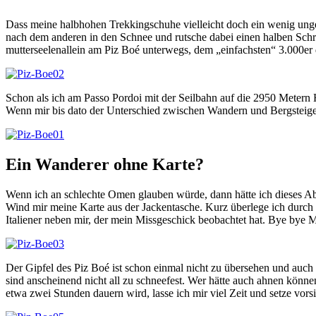
Dass meine halbhohen Trekkingschuhe vielleicht doch ein wenig ungeei
nach dem anderen in den Schnee und rutsche dabei einen halben Schritt
mutterseelenallein am Piz Boé unterwegs, dem „einfachsten“ 3.000e
Schon als ich am Passo Pordoi mit der Seilbahn auf die 2950 Metern H
Wenn mir bis dato der Unterschied zwischen Wandern und Bergsteigen 
Ein Wanderer ohne Karte?
Wenn ich an schlechte Omen glauben würde, dann hätte ich dieses Ab
Wind mir meine Karte aus der Jackentasche. Kurz überlege ich durch 
Italiener neben mir, der mein Missgeschick beobachtet hat. Bye bye
Der Gipfel des Piz Boé ist schon einmal nicht zu übersehen und auch 
sind anscheinend nicht all zu schneefest. Wer hätte auch ahnen könn
etwa zwei Stunden dauern wird, lasse ich mir viel Zeit und setze vors