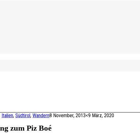
,
Italien
,
Südtirol
,
Wandern
8 November, 2013
<9 März, 2020
ung zum Piz Boé