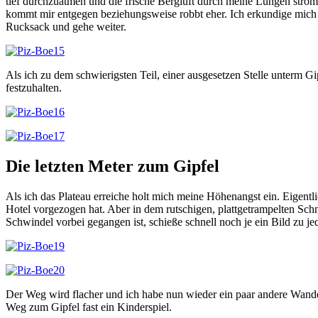
tief durchzuatmen und die frische Bergluft durch meine Lungen ström
kommt mir entgegen beziehungsweise robbt eher. Ich erkundige mich n
Rucksack und gehe weiter.
Als ich zu dem schwierigsten Teil, einer ausgesetzen Stelle unterm G
festzuhalten.
Die letzten Meter zum Gipfel
Als ich das Plateau erreiche holt mich meine Höhenangst ein. Eigent
Hotel vorgezogen hat. Aber in dem rutschigen, plattgetrampelten Schn
Schwindel vorbei gegangen ist, schieße schnell noch je ein Bild zu je
Der Weg wird flacher und ich habe nun wieder ein paar andere Wandere
Weg zum Gipfel fast ein Kinderspiel.