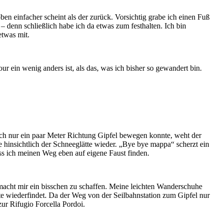
en einfacher scheint als der zurück. Vorsichtig grabe ich einen Fuß
– denn schließlich habe ich da etwas zum festhalten. Ich bin
twas mit.
r ein wenig anders ist, als das, was ich bisher so gewandert bin.
ch nur ein paar Meter Richtung Gipfel bewegen konnte, weht der
 hinsichtlich der Schneeglätte wieder. „Bye bye mappa“ scherzt ein
ss ich meinen Weg eben auf eigene Faust finden.
 macht mir ein bisschen zu schaffen. Meine leichten Wanderschuhe
te wiederfindet. Da der Weg von der Seilbahnstation zum Gipfel nur
zur Rifugio Forcella Pordoi.