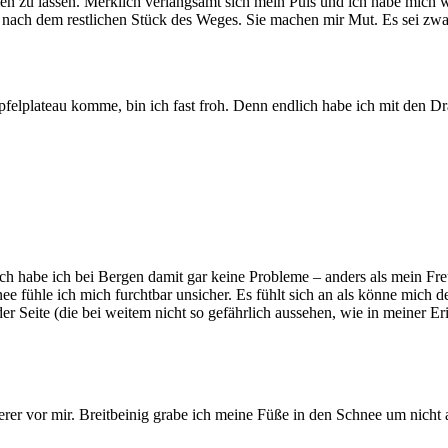
en zu lassen. Merklich verlangsamt sich mein Puls und ich habe mich w
ach dem restlichen Stück des Weges. Sie machen mir Mut. Es sei zwar 
ipfelplateau komme, bin ich fast froh. Denn endlich habe ich mit den D
lich habe ich bei Bergen damit gar keine Probleme – anders als mein F
ee fühle ich mich furchtbar unsicher. Es fühlt sich an als könne mich
der Seite (die bei weitem nicht so gefährlich aussehen, wie in meiner 
r vor mir. Breitbeinig grabe ich meine Füße in den Schnee um nicht ab