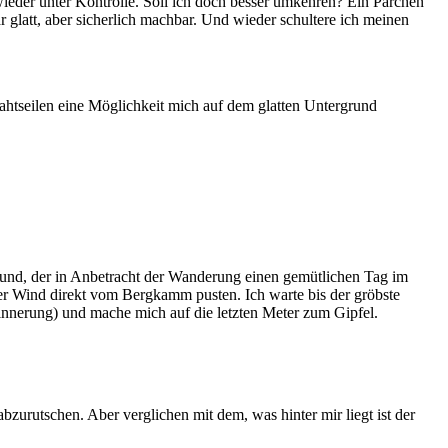
ieder unter Kontrolle. Soll ich doch besser umkehren? Ein Pärchen
glatt, aber sicherlich machbar. Und wieder schultere ich meinen
rahtseilen eine Möglichkeit mich auf dem glatten Untergrund
reund, der in Anbetracht der Wanderung einen gemütlichen Tag im
 der Wind direkt vom Bergkamm pusten. Ich warte bis der gröbste
Erinnerung) und mache mich auf die letzten Meter zum Gipfel.
zurutschen. Aber verglichen mit dem, was hinter mir liegt ist der