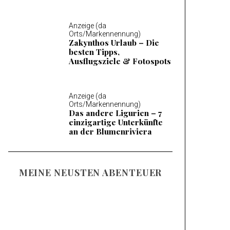
Anzeige (da
Orts/Markennennung)
Zakynthos Urlaub – Die
besten Tipps,
Ausflugsziele & Fotospots
Anzeige (da
Orts/Markennennung)
Das andere Ligurien – 7
einzigartige Unterkünfte
an der Blumenriviera
MEINE NEUSTEN ABENTEUER
Familienurlaub am