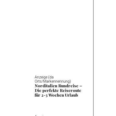
Anzeige (da Orts/Markennennung)
Mosel Wandern – Die 14
schönsten Wanderungen
an der Mosel
Anzeige (da
Orts/Markennennung)
Norditalien Rundreise –
Die perfekte Reiseroute
für 2-3 Wochen Urlaub