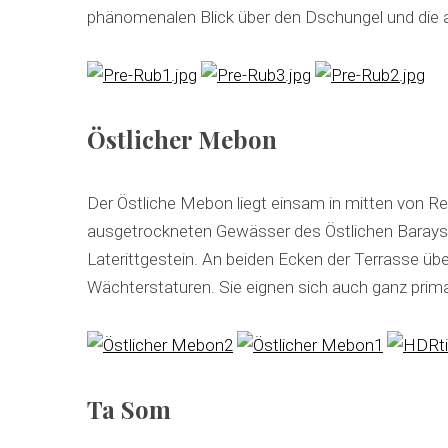
phänomenalen Blick über den Dschungel und die 
S
e
Östlicher Mebon
a
r
c
Der Östliche Mebon liegt einsam in mitten von Rei
h
ausgetrockneten Gewässer des Östlichen Barays. 
f
o
Laterittgestein. An beiden Ecken der Terrasse ü
r
Wächterstaturen. Sie eignen sich auch ganz prima
:
Ta Som