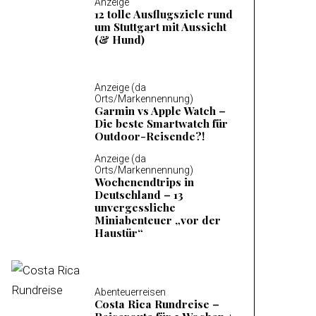
Anzeige
12 tolle Ausflugsziele rund
um Stuttgart mit Aussicht
(& Hund)
Anzeige (da
Orts/Markennennung)
Garmin vs Apple Watch –
Die beste Smartwatch für
Outdoor-Reisende?!
Anzeige (da
Orts/Markennennung)
Wochenendtrips in
Deutschland – 13
unvergessliche
Miniabenteuer „vor der
Haustür“
Abenteuerreisen
Costa Rica Rundreise –