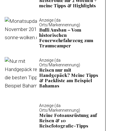
Reiseroute für 2 Wochen +
meine Tipps & Highlights
Anzeige (da
Orts/Markennennung)
Bulli Ausbau – Vom
historischen
Feuerwehrfahrzeug zum
Traumcamper
Anzeige (da
Orts/Markennennung)
Reisen nur mit
Handgepäck? Meine Tipps
& Packliste am Beispiel
Bahamas
Anzeige (da
Orts/Markennennung)
Meine Fotoausrüstung auf
Reisen & 10
Reisefotografie-Tipps