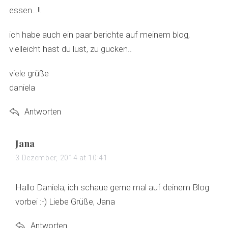
essen…!!
ich habe auch ein paar berichte auf meinem blog,
vielleicht hast du lust, zu gucken..
viele grüße
daniela
Antworten
s
Jana
a
3 Dezember, 2014 at 10:41
y
s
Hallo Daniela, ich schaue gerne mal auf deinem Blog
:
vorbei :-) Liebe Grüße, Jana
Antworten