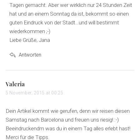
:
Tagen gemacht. Aber wer wirklich nur 24 Stunden Zeit
hat und an einem Sonntag da ist, bekommt so einen
guten Eindruck von der Stadt…und will bestimmt
wiederkommen ;-)
Liebe Grüße, Jana
Antworten
s
Valeria
a
5 November, 2015 at 00:25
y
s
Dein Artikel kommt wie gerufen, denn wir reisen diesen
:
Samstag nach Barcelona und freuen uns riesig! :-)
Beeindruckendm was du in einem Tag alles erlebt hast!
Merci für die Tipps.