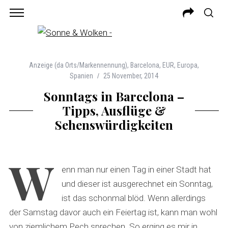
Anzeige (da Orts/Markennennung)
,
Barcelona
,
EUR
,
Europa
,
Spanien
25 November, 2014
Sonntags in Barcelona –
Tipps, Ausflüge &
Sehenswürdigkeiten
W
enn man nur einen Tag in einer Stadt hat
und dieser ist ausgerechnet ein Sonntag,
ist das schonmal blöd. Wenn allerdings
der Samstag davor auch ein Feiertag ist, kann man wohl
von ziemlichem Pech sprechen. So erging es mir in