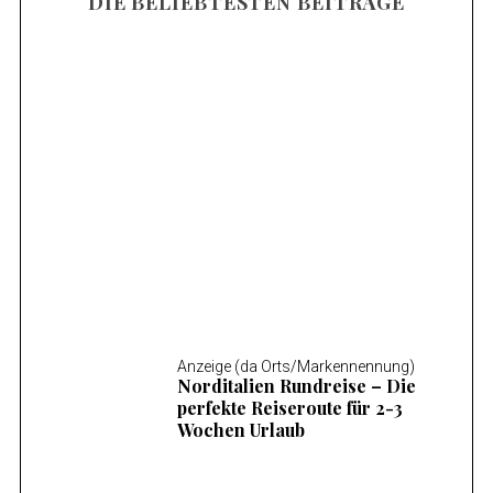
DIE BELIEBTESTEN BEITRÄGE
Anzeige (da Orts/Markennennung)
Mosel Wandern – Die 14 schönsten
Wanderungen an der Mosel
Anzeige (da Orts/Markennennung)
Norditalien Rundreise – Die
perfekte Reiseroute für 2-3
Wochen Urlaub