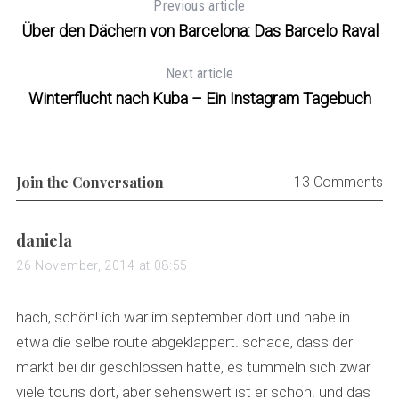
Previous article
Über den Dächern von Barcelona: Das Barcelo Raval
Next article
Winterflucht nach Kuba – Ein Instagram Tagebuch
Join the Conversation
13 Comments
s
daniela
a
26 November, 2014 at 08:55
y
s
hach, schön! ich war im september dort und habe in
:
etwa die selbe route abgeklappert. schade, dass der
markt bei dir geschlossen hatte, es tummeln sich zwar
viele touris dort, aber sehenswert ist er schon. und das