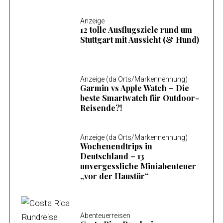
Anzeige
12 tolle Ausflugsziele rund um
Stuttgart mit Aussicht (& Hund)
Anzeige (da Orts/Markennennung)
Garmin vs Apple Watch – Die
beste Smartwatch für Outdoor-
Reisende?!
Anzeige (da Orts/Markennennung)
Wochenendtrips in
Deutschland – 13
unvergessliche Miniabenteuer
„vor der Haustür“
Abenteuerreisen