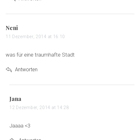
s
Neni
a
11 Dezember, 2014 at 16:10
y
s
was für eine traumhafte Stadt
:
Antworten
s
Jana
a
12 Dezember, 2014 at 14:28
y
s
Jaaaa <3
: