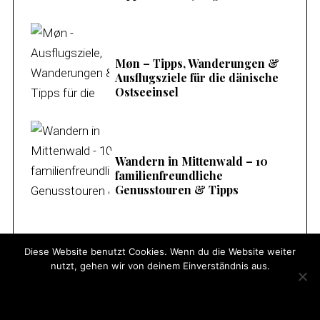
Møn – Tipps, Wanderungen &
Ausflugsziele für die dänische
Ostseeinsel
Wandern in Mittenwald – 10
familienfreundliche
Genusstouren & Tipps
Diese Website benutzt Cookies. Wenn du die Website weiter
Thule Sapling – Die beste
nutzt, gehen wir von deinem Einverständnis aus.
Kraxe (auch schon für kleine
Kinder/Babys)
OK