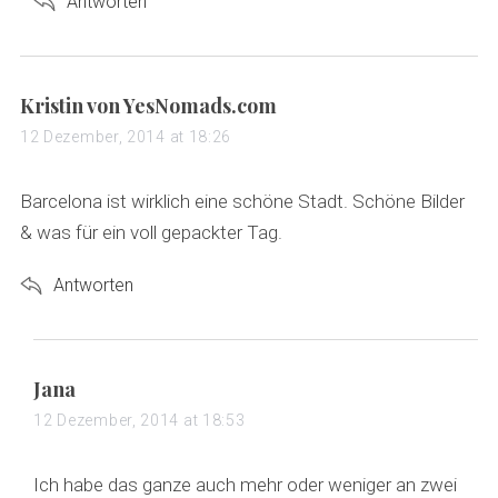
Antworten
s
Kristin von YesNomads.com
a
12 Dezember, 2014 at 18:26
y
s
Barcelona ist wirklich eine schöne Stadt. Schöne Bilder
:
& was für ein voll gepackter Tag.
Antworten
s
Jana
a
12 Dezember, 2014 at 18:53
y
s
Ich habe das ganze auch mehr oder weniger an zwei