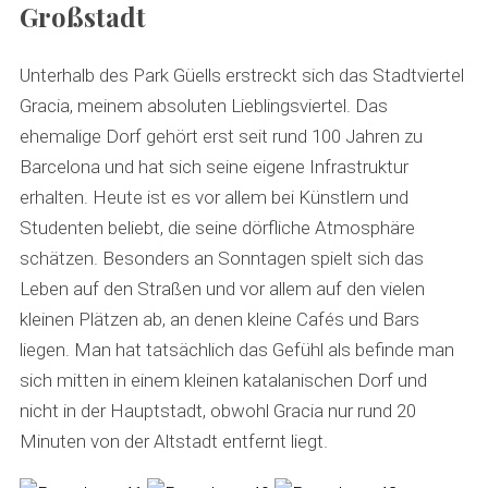
Großstadt
Unterhalb des Park Güells erstreckt sich das Stadtviertel
Gracia, meinem absoluten Lieblingsviertel. Das
ehemalige Dorf gehört erst seit rund 100 Jahren zu
Barcelona und hat sich seine eigene Infrastruktur
erhalten. Heute ist es vor allem bei Künstlern und
Studenten beliebt, die seine dörfliche Atmosphäre
S
e
schätzen. Besonders an Sonntagen spielt sich das
a
Leben auf den Straßen und vor allem auf den vielen
r
kleinen Plätzen ab, an denen kleine Cafés und Bars
c
liegen. Man hat tatsächlich das Gefühl als befinde man
h
f
sich mitten in einem kleinen katalanischen Dorf und
o
nicht in der Hauptstadt, obwohl Gracia nur rund 20
r
Minuten von der Altstadt entfernt liegt.
: