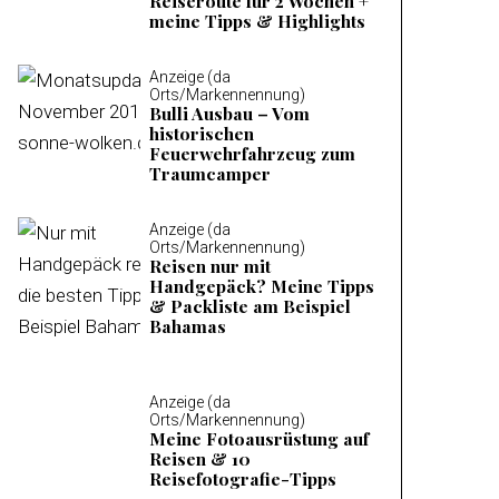
Reiseroute für 2 Wochen +
meine Tipps & Highlights
Anzeige (da
Orts/Markennennung)
Bulli Ausbau – Vom
historischen
Feuerwehrfahrzeug zum
Traumcamper
Anzeige (da
Orts/Markennennung)
Reisen nur mit
Handgepäck? Meine Tipps
& Packliste am Beispiel
Bahamas
Anzeige (da
Orts/Markennennung)
Meine Fotoausrüstung auf
Reisen & 10
Reisefotografie-Tipps