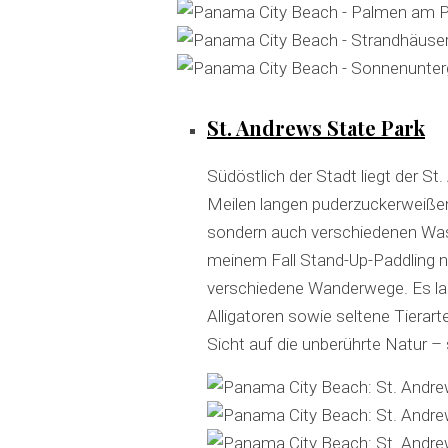
S
St. Andrews State Park
e
a
r
Südöstlich der Stadt liegt der St
c
Meilen langen puderzuckerweiße
h
sondern auch verschiedenen Was
f
o
meinem Fall Stand-Up-Paddling 
r
verschiedene Wanderwege. Es la
:
Alligatoren sowie seltene Tierar
Sicht auf die unberührte Natur 