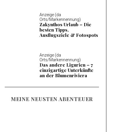
Anzeige (da
Orts/Markennennung)
Zakynthos Urlaub – Die
besten Tipps,
Ausflugsziele & Fotospots
Anzeige (da
Orts/Markennennung)
Das andere Ligurien – 7
einzigartige Unterkünfte
an der Blumenriviera
MEINE NEUSTEN ABENTEUER
Familienurlaub am