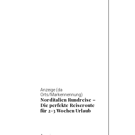
Anzeige (da Orts/Markennennung)
Mosel Wandern – Die 14
schönsten Wanderungen
an der Mosel
Anzeige (da
Orts/Markennennung)
Norditalien Rundreise –
Die perfekte Reiseroute
für 2-3 Wochen Urlaub