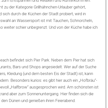
fekt zum Entspannen und Relaxen und Runterkommen.
t zu der Kategorie Grillhähnchen-Urlauber gehört,
 sich durch die Küchen der Stadt probiert, wird in
uswahl an Wassersport ist mit Tauchen, Schnorcheln,
so weiter schier unbegrenzt. Und von der Küche habe ich
ach befindet sich Pier Park. Neben dem Pier hat sich
urants, Bars und Shops angesiedelt. Wer auf der Suche
s, Kleidung (und dem besten Eis der Stadt) ist, kann
dern. Besonders kurios: es gibt hier auch ein „Hofbräu“-
bevoll „Halfbrow“ ausgesprochen wird. Am schönsten ist
rand aber zum Sonnenuntergang. Hier finden sich die
 den Dünen und genießen ihren Feierabend.