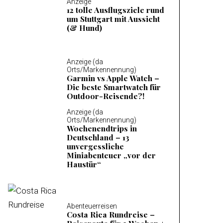
Anzeige
12 tolle Ausflugsziele rund
um Stuttgart mit Aussicht
(& Hund)
Anzeige (da
Orts/Markennennung)
Garmin vs Apple Watch –
Die beste Smartwatch für
Outdoor-Reisende?!
Anzeige (da
Orts/Markennennung)
Wochenendtrips in
Deutschland – 13
unvergessliche
Miniabenteuer „vor der
Haustür“
Abenteuerreisen
Costa Rica Rundreise –