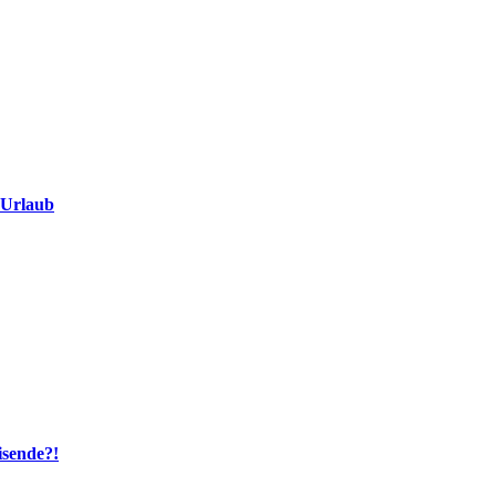
 Urlaub
isende?!