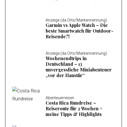
Anzeige (da Orts/Markennennung)
Garmin vs Apple Watch – Die
beste Smartwatch für Outdoor-
Reisende?!
S
Anzeige (da Orts/Markennennung)
Wochenendtrips in
e
Deutschland – 13
a
unvergessliche Miniabenteuer
r
„vor der Haustür“
c
h
f
o
Abenteuerreisen
Costa Rica Rundreise –
r
Reiseroute für 2 Wochen +
:
meine Tipps & Highlights