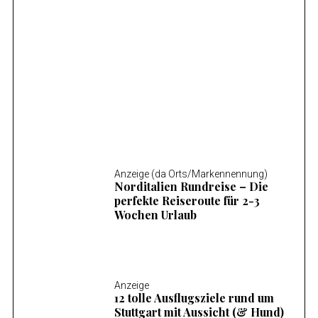
Anzeige (da Orts/Markennennung)
Mosel Wandern – Die 14 schönsten
Wanderungen an der Mosel
Anzeige (da Orts/Markennennung)
Norditalien Rundreise – Die
perfekte Reiseroute für 2-3
Wochen Urlaub
Anzeige
12 tolle Ausflugsziele rund um
Stuttgart mit Aussicht (& Hund)