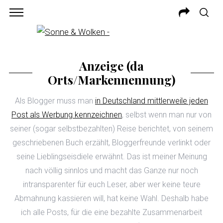
Anzeige (da
Orts/Markennennung)
Als Blogger muss man
in Deutschland mittlerweile jeden
Post als Werbung kennzeichnen
, selbst wenn man nur von
seiner (sogar selbstbezahlten) Reise berichtet, von seinem
geschriebenen Buch erzählt, Bloggerfreunde verlinkt oder
seine Lieblingseisdiele erwähnt. Das ist meiner Meinung
nach völlig sinnlos und macht das Ganze nur noch
intransparenter für euch Leser, aber wer keine teure
Abmahnung kassieren will, hat keine Wahl. Deshalb habe
ich alle Posts, für die eine bezahlte Zusammenarbeit