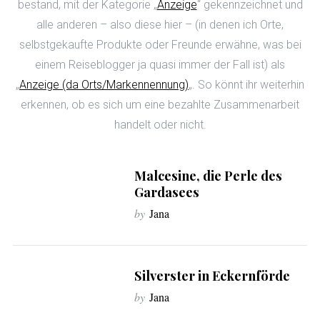
bestand, mit der Kategorie „
Anzeige
“ gekennzeichnet und
alle anderen – also diese hier – (in denen ich Orte,
selbstgekaufte Produkte oder Freunde erwähne, was bei
einem Reiseblogger ja quasi immer der Fall ist) als
„
Anzeige (da Orts/Markennennung)
„. So könnt ihr weiterhin
erkennen, ob es sich um eine bezahlte Zusammenarbeit
handelt oder nicht.
Malcesine, die Perle des
Gardasees
by
Jana
Silverster in Eckernförde
by
Jana