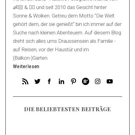
n
👶🏻 & 🐕‍🦺 und seit 2010 das Gesicht hinter
a
Sonne & Wolken. Getreu dem Motto "Die Welt
v
gehört dem, der sie genießt" bin ich immer auf der
i
Suche nach kleinen Abenteuern. Auf diesem Blog
g
dreht sich alles ums Draussensein als Familie -
a
auf Reisen, vor der Haustür und im
t
(Balkon-)Garten.
i
Weiterlesen
o
n
DIE BELIEBTESTEN BEITRÄGE