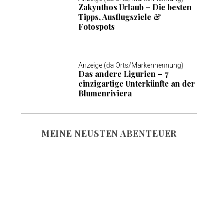
Zakynthos Urlaub – Die besten
Tipps, Ausflugsziele &
Fotospots
Anzeige (da Orts/Markennennung)
Das andere Ligurien – 7
einzigartige Unterkünfte an der
Blumenriviera
MEINE NEUSTEN ABENTEUER
Familienurlaub am Mieminger Plateau –
Meine Tipps & Ausflugsziele