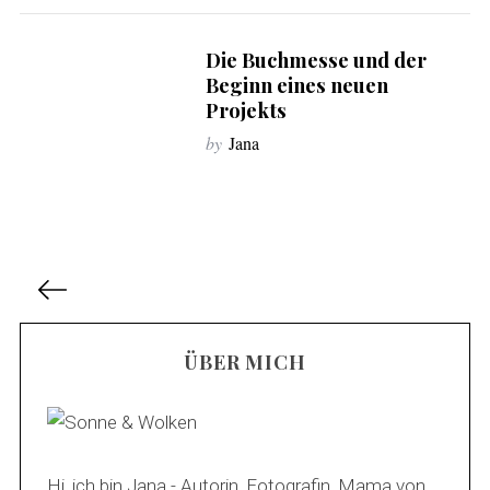
Die Buchmesse und der
Beginn eines neuen
Projekts
by
Jana
B
e
i
ÜBER MICH
t
r
a
g
s
Hi, ich bin Jana - Autorin, Fotografin, Mama von