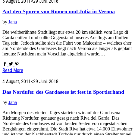
5 August, 2011
<29 Juni, 2018
Auf den Spuren von Romeo und Julia in Verona
by
Jana
Die weltberühmte Stadt liegt nur etwa 20 km südlich vom Lago di
Garda entfernt und sollte Gegenstand unseres Ausflugs am fünften
Tag sein. Jedoch stellte sich die Fahrt von Malcesine – welches eher
am Nordende des Gardasees liegt nach Verona als länger als geplant
heraus: Nachdem mein Vorschlag abgelehnt wurde,…
Read More
4 August, 2011
<29 Juni, 2018
Das Nordufer des Gardasees ist fest in Sportlerhand
by
Jana
Am Morgen des vierten Tages starteten wir auf der Gardasena
Richtung Nordufer, genauer gesagt nach Riva del Garda. Das
Nordende des Gardasees ist von beiden Seiten von majestätischen
Berghängen eingerahmt. Die Stadt Riva hat etwa 14.000 Einwohner
und ist von der Nachbarstadt Torbole nur durch einen Straßentunnel