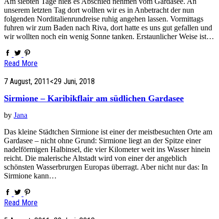
Am siebten Tage hieß es Abschied nehmen vom Gardasee. An
unserem letzten Tag dort wollten wir es in Anbetracht der nun
folgenden Norditalienrundreise ruhig angehen lassen. Vormittags
fuhren wir zum Baden nach Riva, dort hatte es uns gut gefallen und
wir wollten noch ein wenig Sonne tanken. Erstaunlicher Weise ist…
Read More
7 August, 2011
<29 Juni, 2018
Sirmione – Karibikflair am südlichen Gardasee
by
Jana
Das kleine Städtchen Sirmione ist einer der meistbesuchten Orte am
Gardasee – nicht ohne Grund: Sirmione liegt an der Spitze einer
nadelförmigen Halbinsel, die vier Kilometer weit ins Wasser hinein
reicht. Die malerische Altstadt wird von einer der angeblich
schönsten Wasserbrurgen Europas überragt. Aber nicht nur das: In
Sirmione kann…
Read More